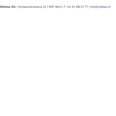
Verwaltungsgerichtspräsidenten und
eine Besprechung notwendig wurde, 
Weblaw AG
| Schwarztorstrasse 22 | 3007 Bern | T +41 31 380 57 77 |
info@weblaw.ch
Argyrios Lygeros / Dario Galli / Ma
trotz Sanierungszuständigkeit des 
In seinem Urteil 4A_128/2025 vom 2
Grundstück, dessen Gebrauchstaugli
Regenwasserableitungssystems beei
Gewährleistungsrechts aufwies. Dies
Sergej Schenker, Kein Zustimmungserf
Unternehmensverkauf in der Nachlas
Gegenstand dieser Urteilsbesprechu
Nachlassstundungsrecht (BGer 5A_5
Im Zentrum steht die Frage, ob ein
Ermächtigungsentscheid des Nachlas
Pantaleo Bonatesta, Stromversorgun
Das Bundesgericht hatte sich bereit
zu befassen, ob aufgrund eines st
stromversorgungsrechtlich zulässig 
«energiebezogene» Abgaben stromve