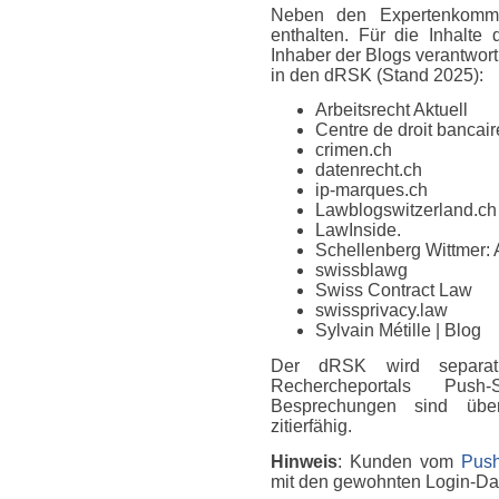
Neben den Expertenkomme
enthalten. Für die Inhalte
Inhaber der Blogs verantwort
in den dRSK (Stand 2025):
Arbeitsrecht Aktuell
Centre de droit bancaire
crimen.ch
datenrecht.ch
ip-marques.ch
Lawblogswitzerland.ch
LawInside.
Schellenberg Wittmer: 
swissblawg
Swiss Contract Law
swissprivacy.law
Sylvain Métille
| Blog
Der dRSK wird separat
Rechercheportals Push
Besprechungen sind über
zitierfähig.
Hinweis
: Kunden vom
Push
mit den gewohnten Login-D