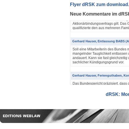
Yannik Pfister / Dario Galli / Markus 
Flyer dRSK zum download
ABV als einfache Gesellschaft (4A_60
Neue Kommentare im dRS
In seinem Urteil 4A_607/2024, 4A
Dezember 2025 hatte das Bundesgeri
Aktionärbindungsvertrags gilt. Das G
qualifizierte den aus mehreren Famil
Gerhard Hauser, Entlassung BABS (A
Soll eine Mitarbeiterin des Bundes 
mangelnder Tauglichkeit entlassen w
andauert. Kann sie fast gleichzeitig 
sachlicher Kündigungsgrund vor.
Gerhard Hauser, Ferienguthaben, Kon
Das Bundesgericht präzisiert, dass 
Eine Schätzung gemäss Art. 42 Abs. 
setzt voraus, dass sich ein genauer
dRSK: Mona
eine objektive Voraussetzung...
Gerhard Hauser, Entlassung eines Re
Probezeit (1C_593/2025)
Schon nach ein paar Anstellungstag
bei den anderen Kollegen im Büro s