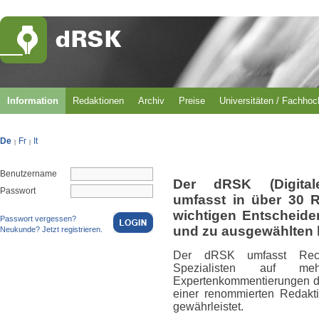
Information
Redaktionen
Archiv
Preise
Universitäten / Fachho
De
Fr
It
|
|
Benutzername
Der dRSK (Digital
Passwort
umfasst in über 30 
wichtigen Entscheid
Passwort vergessen?
und zu ausgewählten 
Neukunde? Jetzt registrieren.
Der dRSK umfasst Rech
Spezialisten auf m
Expertenkommentierungen du
einer renommierten Redakti
gewährleistet.