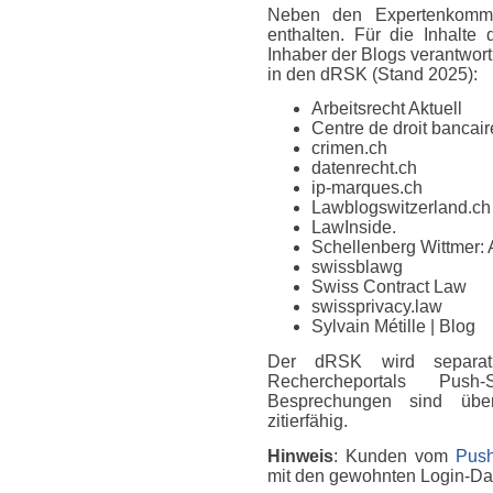
Neben den Expertenkomme
enthalten. Für die Inhalte
Inhaber der Blogs verantwort
in den dRSK (Stand 2025):
Arbeitsrecht Aktuell
Centre de droit bancaire
crimen.ch
datenrecht.ch
ip-marques.ch
Lawblogswitzerland.ch
LawInside.
Schellenberg Wittmer: 
swissblawg
Swiss Contract Law
swissprivacy.law
Sylvain Métille
| Blog
Der dRSK wird separat
Rechercheportals Push
Besprechungen sind über
zitierfähig.
Hinweis
: Kunden vom
Push
mit den gewohnten Login-D