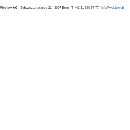
eine Besprechung notwendig wurde, 
Weblaw AG
| Schwarztorstrasse 22 | 3007 Bern | T +41 31 380 57 77 |
info@weblaw.ch
Argyrios Lygeros / Dario Galli / Ma
trotz Sanierungszuständigkeit des 
In seinem Urteil 4A_128/2025 vom 2
Grundstück, dessen Gebrauchstaugli
Regenwasserableitungssystems beei
Gewährleistungsrechts aufwies. Dies
Sergej Schenker, Kein Zustimmungserf
Unternehmensverkauf in der Nachlas
Gegenstand dieser Urteilsbesprechu
Nachlassstundungsrecht (BGer 5A_5
Im Zentrum steht die Frage, ob ein
Ermächtigungsentscheid des Nachlas
Pantaleo Bonatesta, Stromversorgun
Das Bundesgericht hatte sich bereit
zu befassen, ob aufgrund eines st
stromversorgungsrechtlich zulässig 
«energiebezogene» Abgaben stromve
Christophe André Herzig, Freiwilliger