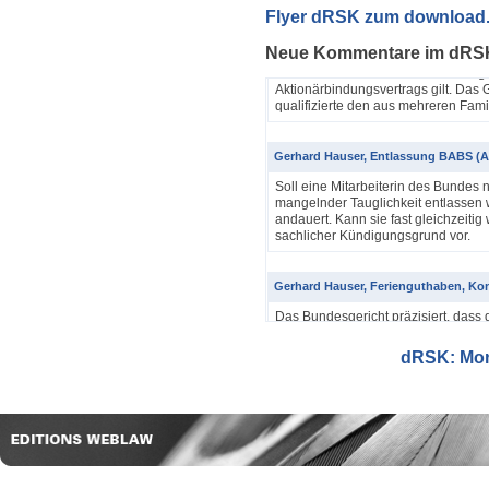
Yannik Pfister / Dario Galli / Markus 
Flyer dRSK zum download
ABV als einfache Gesellschaft (4A_60
Neue Kommentare im dRS
In seinem Urteil 4A_607/2024, 4A
Dezember 2025 hatte das Bundesgeri
Aktionärbindungsvertrags gilt. Das G
qualifizierte den aus mehreren Famil
Gerhard Hauser, Entlassung BABS (A
Soll eine Mitarbeiterin des Bundes 
mangelnder Tauglichkeit entlassen w
andauert. Kann sie fast gleichzeitig 
sachlicher Kündigungsgrund vor.
Gerhard Hauser, Ferienguthaben, Kon
Das Bundesgericht präzisiert, dass 
Eine Schätzung gemäss Art. 42 Abs. 
setzt voraus, dass sich ein genauer
dRSK: Mona
eine objektive Voraussetzung...
Gerhard Hauser, Entlassung eines Re
Probezeit (1C_593/2025)
Schon nach ein paar Anstellungstag
bei den anderen Kollegen im Büro s
Verwaltungsgerichtspräsidenten und