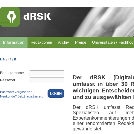
Information
Redaktionen
Archiv
Preise
Universitäten / Fachho
De
Fr
It
|
|
Benutzername
Der dRSK (Digital
Passwort
umfasst in über 30 
wichtigen Entscheid
Passwort vergessen?
und zu ausgewählten 
Neukunde? Jetzt registrieren.
Der dRSK umfasst Rech
Spezialisten auf m
Expertenkommentierungen du
einer renommierten Redakti
gewährleistet.