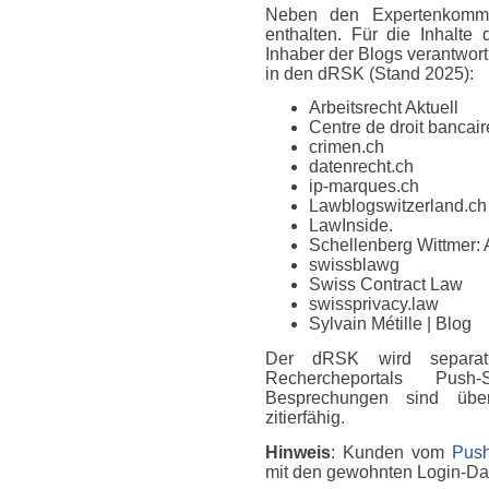
Neben den Expertenkomme
enthalten. Für die Inhalte
Inhaber der Blogs verantwort
in den dRSK (Stand 2025):
Arbeitsrecht Aktuell
Centre de droit bancaire
crimen.ch
datenrecht.ch
ip-marques.ch
Lawblogswitzerland.ch
LawInside.
Schellenberg Wittmer: 
swissblawg
Swiss Contract Law
swissprivacy.law
Sylvain Métille
| Blog
Der dRSK wird separat
Rechercheportals Push
Besprechungen sind über
zitierfähig.
Hinweis
: Kunden vom
Push
mit den gewohnten Login-D