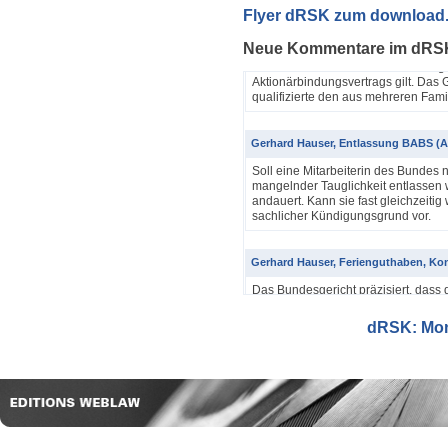
Yannik Pfister / Dario Galli / Markus 
Flyer dRSK zum download
ABV als einfache Gesellschaft (4A_60
Neue Kommentare im dRS
In seinem Urteil 4A_607/2024, 4A
Dezember 2025 hatte das Bundesgeri
Aktionärbindungsvertrags gilt. Das G
qualifizierte den aus mehreren Famil
Gerhard Hauser, Entlassung BABS (A
Soll eine Mitarbeiterin des Bundes 
mangelnder Tauglichkeit entlassen w
andauert. Kann sie fast gleichzeitig 
sachlicher Kündigungsgrund vor.
Gerhard Hauser, Ferienguthaben, Kon
Das Bundesgericht präzisiert, dass 
Eine Schätzung gemäss Art. 42 Abs. 
setzt voraus, dass sich ein genauer
dRSK: Mona
eine objektive Voraussetzung...
Gerhard Hauser, Entlassung eines Re
Probezeit (1C_593/2025)
Schon nach ein paar Anstellungstag
bei den anderen Kollegen im Büro s
Verwaltungsgerichtspräsidenten und