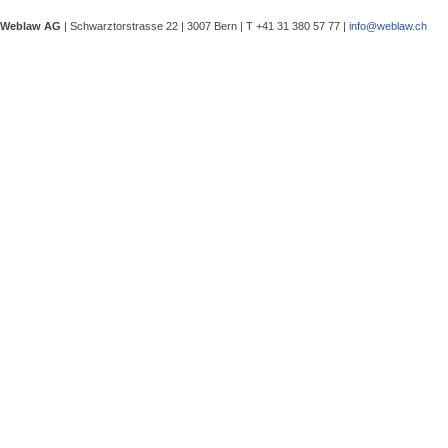
eine Besprechung notwendig wurde, 
Weblaw AG
| Schwarztorstrasse 22 | 3007 Bern | T +41 31 380 57 77 |
info@weblaw.ch
Argyrios Lygeros / Dario Galli / Ma
trotz Sanierungszuständigkeit des 
In seinem Urteil 4A_128/2025 vom 2
Grundstück, dessen Gebrauchstaugli
Regenwasserableitungssystems beei
Gewährleistungsrechts aufwies. Dies
Sergej Schenker, Kein Zustimmungserf
Unternehmensverkauf in der Nachlas
Gegenstand dieser Urteilsbesprechu
Nachlassstundungsrecht (BGer 5A_5
Im Zentrum steht die Frage, ob ein
Ermächtigungsentscheid des Nachlas
Pantaleo Bonatesta, Stromversorgun
Das Bundesgericht hatte sich bereit
zu befassen, ob aufgrund eines st
stromversorgungsrechtlich zulässig 
«energiebezogene» Abgaben stromve
Christophe André Herzig, Freiwilliger