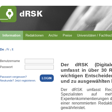
Information
Redaktionen
Archiv
Preise
Universitäten / Fachho
De
Fr
It
|
|
Benutzername
Der dRSK (Digital
Passwort
umfasst in über 30 
wichtigen Entscheid
Passwort vergessen?
und zu ausgewählten 
Neukunde? Jetzt registrieren.
Der dRSK umfasst Rech
Spezialisten auf m
Expertenkommentierungen du
einer renommierten Redakti
gewährleistet.