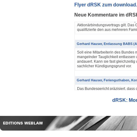
Yannik Pfister / Dario Galli / Markus 
Flyer dRSK zum download
ABV als einfache Gesellschaft (4A_60
Neue Kommentare im dRS
In seinem Urteil 4A_607/2024, 4A
Dezember 2025 hatte das Bundesgeri
Aktionärbindungsvertrags gilt. Das G
qualifizierte den aus mehreren Famil
Gerhard Hauser, Entlassung BABS (A
Soll eine Mitarbeiterin des Bundes 
mangelnder Tauglichkeit entlassen w
andauert. Kann sie fast gleichzeitig 
sachlicher Kündigungsgrund vor.
Gerhard Hauser, Ferienguthaben, Kon
Das Bundesgericht präzisiert, dass 
Eine Schätzung gemäss Art. 42 Abs. 
setzt voraus, dass sich ein genauer
dRSK: Mona
eine objektive Voraussetzung...
Gerhard Hauser, Entlassung eines Re
Probezeit (1C_593/2025)
Schon nach ein paar Anstellungstag
bei den anderen Kollegen im Büro s
Verwaltungsgerichtspräsidenten und