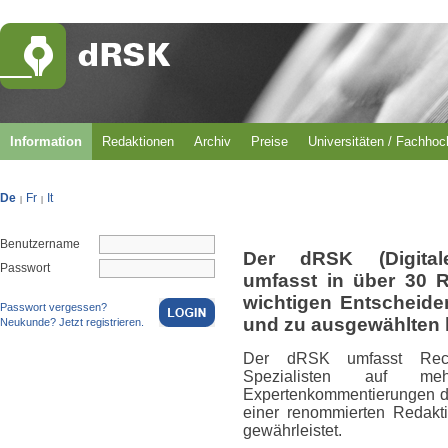
Information
Redaktionen
Archiv
Preise
Universitäten / Fachho
De
Fr
It
|
|
Benutzername
Der dRSK (Digital
Passwort
umfasst in über 30 
wichtigen Entscheid
Passwort vergessen?
und zu ausgewählten 
Neukunde? Jetzt registrieren.
Der dRSK umfasst Rech
Spezialisten auf m
Expertenkommentierungen du
einer renommierten Redakti
gewährleistet.