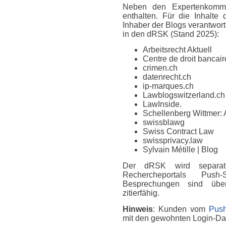
Neben den Expertenkomme
enthalten. Für die Inhalte
Inhaber der Blogs verantwort
in den dRSK (Stand 2025):
Arbeitsrecht Aktuell
Centre de droit bancaire
crimen.ch
datenrecht.ch
ip-marques.ch
Lawblogswitzerland.ch
LawInside.
Schellenberg Wittmer: 
swissblawg
Swiss Contract Law
swissprivacy.law
Sylvain Métille
| Blog
Der dRSK wird separat
Rechercheportals Push
Besprechungen sind über
zitierfähig.
Hinweis
: Kunden vom
Push
mit den gewohnten Login-D