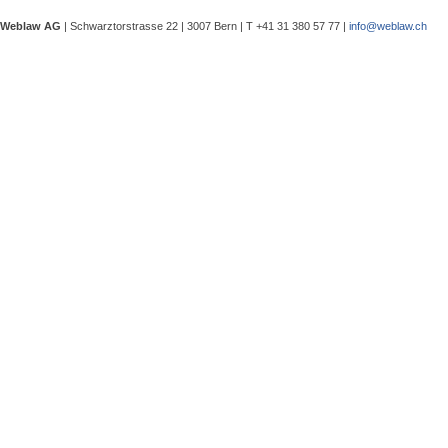
eine Besprechung notwendig wurde, 
Weblaw AG
| Schwarztorstrasse 22 | 3007 Bern | T +41 31 380 57 77 |
info@weblaw.ch
Argyrios Lygeros / Dario Galli / Ma
trotz Sanierungszuständigkeit des 
In seinem Urteil 4A_128/2025 vom 2
Grundstück, dessen Gebrauchstaugli
Regenwasserableitungssystems beei
Gewährleistungsrechts aufwies. Dies
Sergej Schenker, Kein Zustimmungserf
Unternehmensverkauf in der Nachlas
Gegenstand dieser Urteilsbesprechu
Nachlassstundungsrecht (BGer 5A_5
Im Zentrum steht die Frage, ob ein
Ermächtigungsentscheid des Nachlas
Pantaleo Bonatesta, Stromversorgun
Das Bundesgericht hatte sich bereit
zu befassen, ob aufgrund eines st
stromversorgungsrechtlich zulässig 
«energiebezogene» Abgaben stromve
Christophe André Herzig, Freiwilliger