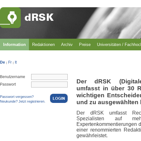
Information
Redaktionen
Archiv
Preise
Universitäten / Fachho
De
Fr
It
|
|
Benutzername
Der dRSK (Digital
Passwort
umfasst in über 30 
wichtigen Entscheid
Passwort vergessen?
und zu ausgewählten 
Neukunde? Jetzt registrieren.
Der dRSK umfasst Rech
Spezialisten auf m
Expertenkommentierungen du
einer renommierten Redakti
gewährleistet.