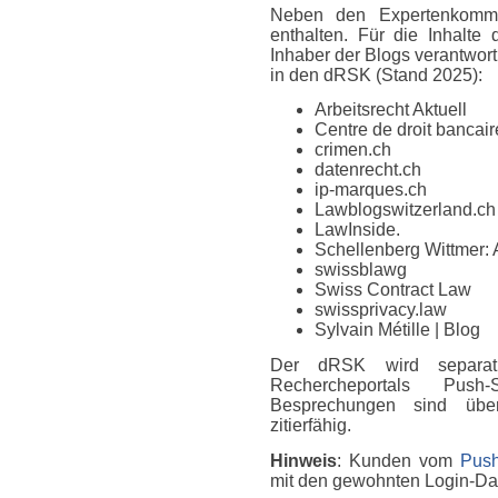
Neben den Expertenkomme
enthalten. Für die Inhalte
Inhaber der Blogs verantwort
in den dRSK (Stand 2025):
Arbeitsrecht Aktuell
Centre de droit bancaire
crimen.ch
datenrecht.ch
ip-marques.ch
Lawblogswitzerland.ch
LawInside.
Schellenberg Wittmer: 
swissblawg
Swiss Contract Law
swissprivacy.law
Sylvain Métille
| Blog
Der dRSK wird separat
Rechercheportals Push
Besprechungen sind über
zitierfähig.
Hinweis
: Kunden vom
Push
mit den gewohnten Login-D