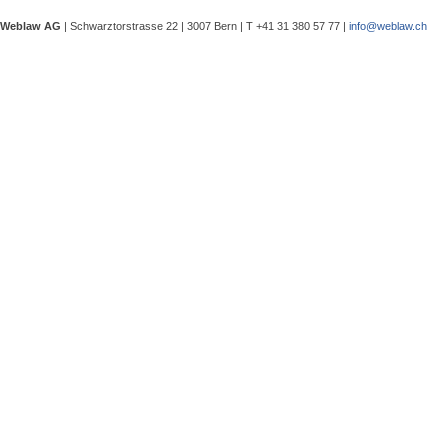
eine Besprechung notwendig wurde, 
Weblaw AG
| Schwarztorstrasse 22 | 3007 Bern | T +41 31 380 57 77 |
info@weblaw.ch
Argyrios Lygeros / Dario Galli / Ma
trotz Sanierungszuständigkeit des 
In seinem Urteil 4A_128/2025 vom 2
Grundstück, dessen Gebrauchstaugli
Regenwasserableitungssystems beei
Gewährleistungsrechts aufwies. Dies
Sergej Schenker, Kein Zustimmungserf
Unternehmensverkauf in der Nachlas
Gegenstand dieser Urteilsbesprechu
Nachlassstundungsrecht (BGer 5A_5
Im Zentrum steht die Frage, ob ein
Ermächtigungsentscheid des Nachlas
Pantaleo Bonatesta, Stromversorgun
Das Bundesgericht hatte sich bereit
zu befassen, ob aufgrund eines st
stromversorgungsrechtlich zulässig 
«energiebezogene» Abgaben stromve
Christophe André Herzig, Freiwilliger