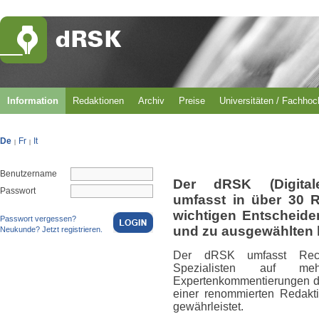
Information
Redaktionen
Archiv
Preise
Universitäten / Fachho
De
Fr
It
|
|
Benutzername
Der dRSK (Digital
Passwort
umfasst in über 30 
wichtigen Entscheid
Passwort vergessen?
und zu ausgewählten 
Neukunde? Jetzt registrieren.
Der dRSK umfasst Rech
Spezialisten auf m
Expertenkommentierungen du
einer renommierten Redakti
gewährleistet.