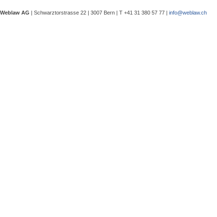
eine Besprechung notwendig wurde, 
Weblaw AG
| Schwarztorstrasse 22 | 3007 Bern | T +41 31 380 57 77 |
info@weblaw.ch
Argyrios Lygeros / Dario Galli / Ma
trotz Sanierungszuständigkeit des 
In seinem Urteil 4A_128/2025 vom 2
Grundstück, dessen Gebrauchstaugli
Regenwasserableitungssystems beei
Gewährleistungsrechts aufwies. Dies
Sergej Schenker, Kein Zustimmungserf
Unternehmensverkauf in der Nachlas
Gegenstand dieser Urteilsbesprechu
Nachlassstundungsrecht (BGer 5A_5
Im Zentrum steht die Frage, ob ein
Ermächtigungsentscheid des Nachlas
Pantaleo Bonatesta, Stromversorgun
Das Bundesgericht hatte sich bereit
zu befassen, ob aufgrund eines st
stromversorgungsrechtlich zulässig 
«energiebezogene» Abgaben stromve
Christophe André Herzig, Freiwilliger