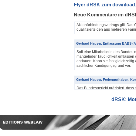
Yannik Pfister / Dario Galli / Markus 
Flyer dRSK zum download
ABV als einfache Gesellschaft (4A_60
Neue Kommentare im dRS
In seinem Urteil 4A_607/2024, 4A
Dezember 2025 hatte das Bundesgeri
Aktionärbindungsvertrags gilt. Das G
qualifizierte den aus mehreren Famil
Gerhard Hauser, Entlassung BABS (A
Soll eine Mitarbeiterin des Bundes 
mangelnder Tauglichkeit entlassen w
andauert. Kann sie fast gleichzeitig 
sachlicher Kündigungsgrund vor.
Gerhard Hauser, Ferienguthaben, Kon
Das Bundesgericht präzisiert, dass 
Eine Schätzung gemäss Art. 42 Abs. 
setzt voraus, dass sich ein genauer
dRSK: Mona
eine objektive Voraussetzung...
Gerhard Hauser, Entlassung eines Re
Probezeit (1C_593/2025)
Schon nach ein paar Anstellungstag
bei den anderen Kollegen im Büro s
Verwaltungsgerichtspräsidenten und