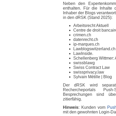
Neben den Expertenkomme
enthalten. Für die Inhalte
Inhaber der Blogs verantwort
in den dRSK (Stand 2025):
Arbeitsrecht Aktuell
Centre de droit bancaire
crimen.ch
datenrecht.ch
ip-marques.ch
Lawblogswitzerland.ch
LawInside.
Schellenberg Wittmer: 
swissblawg
Swiss Contract Law
swissprivacy.law
Sylvain Métille
| Blog
Der dRSK wird separat
Rechercheportals Push
Besprechungen sind über
zitierfähig.
Hinweis
: Kunden vom
Push
mit den gewohnten Login-D