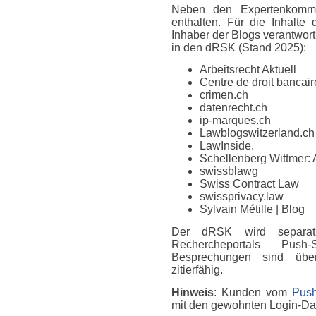
Neben den Expertenkomme
enthalten. Für die Inhalte
Inhaber der Blogs verantwort
in den dRSK (Stand 2025):
Arbeitsrecht Aktuell
Centre de droit bancaire
crimen.ch
datenrecht.ch
ip-marques.ch
Lawblogswitzerland.ch
LawInside.
Schellenberg Wittmer: 
swissblawg
Swiss Contract Law
swissprivacy.law
Sylvain Métille
| Blog
Der dRSK wird separat
Rechercheportals Push
Besprechungen sind über
zitierfähig.
Hinweis
: Kunden vom
Push
mit den gewohnten Login-D