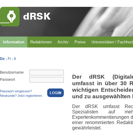
Information
Redaktionen
Archiv
Preise
Universitäten / Fachho
De
Fr
It
|
|
Benutzername
Der dRSK (Digital
Passwort
umfasst in über 30 
wichtigen Entscheid
Passwort vergessen?
und zu ausgewählten 
Neukunde? Jetzt registrieren.
Der dRSK umfasst Rech
Spezialisten auf m
Expertenkommentierungen du
einer renommierten Redakti
gewährleistet.