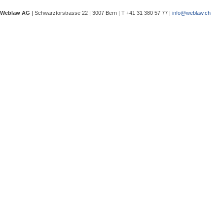
eine Besprechung notwendig wurde, 
Weblaw AG
| Schwarztorstrasse 22 | 3007 Bern | T +41 31 380 57 77 |
info@weblaw.ch
Argyrios Lygeros / Dario Galli / Ma
trotz Sanierungszuständigkeit des 
In seinem Urteil 4A_128/2025 vom 2
Grundstück, dessen Gebrauchstaugli
Regenwasserableitungssystems beei
Gewährleistungsrechts aufwies. Dies
Sergej Schenker, Kein Zustimmungserf
Unternehmensverkauf in der Nachlas
Gegenstand dieser Urteilsbesprechu
Nachlassstundungsrecht (BGer 5A_5
Im Zentrum steht die Frage, ob ein
Ermächtigungsentscheid des Nachlas
Pantaleo Bonatesta, Stromversorgun
Das Bundesgericht hatte sich bereit
zu befassen, ob aufgrund eines st
stromversorgungsrechtlich zulässig 
«energiebezogene» Abgaben stromve
Christophe André Herzig, Freiwilliger