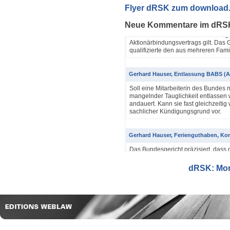
Yannik Pfister / Dario Galli / Markus 
Flyer dRSK zum download
ABV als einfache Gesellschaft (4A_60
Neue Kommentare im dRS
In seinem Urteil 4A_607/2024, 4A
Dezember 2025 hatte das Bundesgeri
Aktionärbindungsvertrags gilt. Das G
qualifizierte den aus mehreren Famil
Gerhard Hauser, Entlassung BABS (A
Soll eine Mitarbeiterin des Bundes 
mangelnder Tauglichkeit entlassen w
andauert. Kann sie fast gleichzeitig 
sachlicher Kündigungsgrund vor.
Gerhard Hauser, Ferienguthaben, Kon
Das Bundesgericht präzisiert, dass 
Eine Schätzung gemäss Art. 42 Abs. 
setzt voraus, dass sich ein genauer
dRSK: Mona
eine objektive Voraussetzung...
Gerhard Hauser, Entlassung eines Re
Probezeit (1C_593/2025)
Schon nach ein paar Anstellungstag
bei den anderen Kollegen im Büro s
Verwaltungsgerichtspräsidenten und