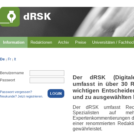
Information
Redaktionen
Archiv
Preise
Universitäten / Fachho
De
Fr
It
|
|
Benutzername
Der dRSK (Digital
Passwort
umfasst in über 30 
wichtigen Entscheid
Passwort vergessen?
und zu ausgewählten 
Neukunde? Jetzt registrieren.
Der dRSK umfasst Rech
Spezialisten auf m
Expertenkommentierungen du
einer renommierten Redakti
gewährleistet.