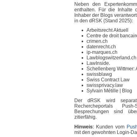
Neben den Expertenkomme
enthalten. Für die Inhalte
Inhaber der Blogs verantwort
in den dRSK (Stand 2025):
Arbeitsrecht Aktuell
Centre de droit bancaire
crimen.ch
datenrecht.ch
ip-marques.ch
Lawblogswitzerland.ch
LawInside.
Schellenberg Wittmer: 
swissblawg
Swiss Contract Law
swissprivacy.law
Sylvain Métille
| Blog
Der dRSK wird separat
Rechercheportals Push
Besprechungen sind über
zitierfähig.
Hinweis
: Kunden vom
Push
mit den gewohnten Login-D