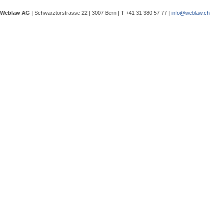
eine Besprechung notwendig wurde, 
Weblaw AG
| Schwarztorstrasse 22 | 3007 Bern | T +41 31 380 57 77 |
info@weblaw.ch
Argyrios Lygeros / Dario Galli / Ma
trotz Sanierungszuständigkeit des 
In seinem Urteil 4A_128/2025 vom 2
Grundstück, dessen Gebrauchstaugli
Regenwasserableitungssystems beei
Gewährleistungsrechts aufwies. Dies
Sergej Schenker, Kein Zustimmungserf
Unternehmensverkauf in der Nachlas
Gegenstand dieser Urteilsbesprechu
Nachlassstundungsrecht (BGer 5A_5
Im Zentrum steht die Frage, ob ein
Ermächtigungsentscheid des Nachlas
Pantaleo Bonatesta, Stromversorgun
Das Bundesgericht hatte sich bereit
zu befassen, ob aufgrund eines st
stromversorgungsrechtlich zulässig 
«energiebezogene» Abgaben stromve
Christophe André Herzig, Freiwilliger