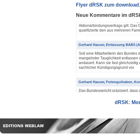
Yannik Pfister / Dario Galli / Markus 
Flyer dRSK zum download
ABV als einfache Gesellschaft (4A_60
Neue Kommentare im dRS
In seinem Urteil 4A_607/2024, 4A
Dezember 2025 hatte das Bundesgeri
Aktionärbindungsvertrags gilt. Das G
qualifizierte den aus mehreren Famil
Gerhard Hauser, Entlassung BABS (A
Soll eine Mitarbeiterin des Bundes 
mangelnder Tauglichkeit entlassen w
andauert. Kann sie fast gleichzeitig 
sachlicher Kündigungsgrund vor.
Gerhard Hauser, Ferienguthaben, Kon
Das Bundesgericht präzisiert, dass 
Eine Schätzung gemäss Art. 42 Abs. 
setzt voraus, dass sich ein genauer
dRSK: Mona
eine objektive Voraussetzung...
Gerhard Hauser, Entlassung eines Re
Probezeit (1C_593/2025)
Schon nach ein paar Anstellungstag
bei den anderen Kollegen im Büro s
Verwaltungsgerichtspräsidenten und