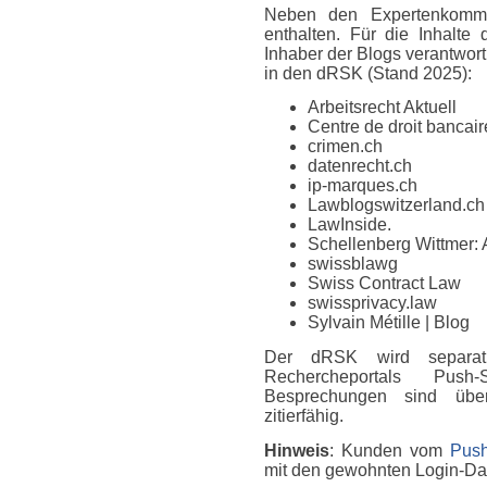
Neben den Expertenkomme
enthalten. Für die Inhalte
Inhaber der Blogs verantwort
in den dRSK (Stand 2025):
Arbeitsrecht Aktuell
Centre de droit bancaire
crimen.ch
datenrecht.ch
ip-marques.ch
Lawblogswitzerland.ch
LawInside.
Schellenberg Wittmer: 
swissblawg
Swiss Contract Law
swissprivacy.law
Sylvain Métille
| Blog
Der dRSK wird separat
Rechercheportals Push
Besprechungen sind über
zitierfähig.
Hinweis
: Kunden vom
Push
mit den gewohnten Login-D