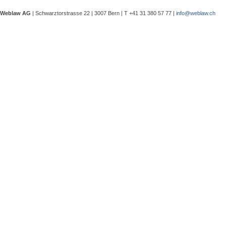
eine Besprechung notwendig wurde, 
Weblaw AG
| Schwarztorstrasse 22 | 3007 Bern | T +41 31 380 57 77 |
info@weblaw.ch
Argyrios Lygeros / Dario Galli / Ma
trotz Sanierungszuständigkeit des 
In seinem Urteil 4A_128/2025 vom 2
Grundstück, dessen Gebrauchstaugli
Regenwasserableitungssystems beei
Gewährleistungsrechts aufwies. Dies
Sergej Schenker, Kein Zustimmungserf
Unternehmensverkauf in der Nachlas
Gegenstand dieser Urteilsbesprechu
Nachlassstundungsrecht (BGer 5A_5
Im Zentrum steht die Frage, ob ein
Ermächtigungsentscheid des Nachlas
Pantaleo Bonatesta, Stromversorgun
Das Bundesgericht hatte sich bereit
zu befassen, ob aufgrund eines st
stromversorgungsrechtlich zulässig 
«energiebezogene» Abgaben stromve
Christophe André Herzig, Freiwilliger