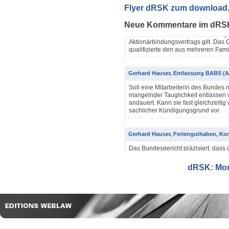
Yannik Pfister / Dario Galli / Markus 
Flyer dRSK zum download
ABV als einfache Gesellschaft (4A_60
Neue Kommentare im dRS
In seinem Urteil 4A_607/2024, 4A
Dezember 2025 hatte das Bundesgeri
Aktionärbindungsvertrags gilt. Das G
qualifizierte den aus mehreren Famil
Gerhard Hauser, Entlassung BABS (A
Soll eine Mitarbeiterin des Bundes 
mangelnder Tauglichkeit entlassen w
andauert. Kann sie fast gleichzeitig 
sachlicher Kündigungsgrund vor.
Gerhard Hauser, Ferienguthaben, Kon
Das Bundesgericht präzisiert, dass 
Eine Schätzung gemäss Art. 42 Abs. 
setzt voraus, dass sich ein genauer
dRSK: Mona
eine objektive Voraussetzung...
Gerhard Hauser, Entlassung eines Re
Probezeit (1C_593/2025)
Schon nach ein paar Anstellungstag
bei den anderen Kollegen im Büro s
Verwaltungsgerichtspräsidenten und