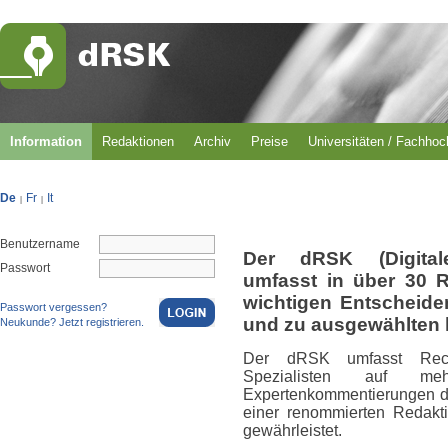
Information
Redaktionen
Archiv
Preise
Universitäten / Fachho
De
Fr
It
|
|
Benutzername
Der dRSK (Digital
Passwort
umfasst in über 30 
wichtigen Entscheid
Passwort vergessen?
und zu ausgewählten 
Neukunde? Jetzt registrieren.
Der dRSK umfasst Rech
Spezialisten auf m
Expertenkommentierungen du
einer renommierten Redakti
gewährleistet.