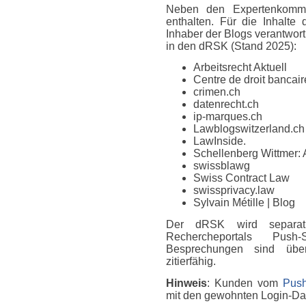
Neben den Expertenkomme
enthalten. Für die Inhalte
Inhaber der Blogs verantwort
in den dRSK (Stand 2025):
Arbeitsrecht Aktuell
Centre de droit bancaire
crimen.ch
datenrecht.ch
ip-marques.ch
Lawblogswitzerland.ch
LawInside.
Schellenberg Wittmer: 
swissblawg
Swiss Contract Law
swissprivacy.law
Sylvain Métille
| Blog
Der dRSK wird separat
Rechercheportals Push
Besprechungen sind über
zitierfähig.
Hinweis
: Kunden vom
Push
mit den gewohnten Login-D