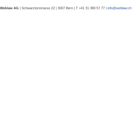
eine Besprechung notwendig wurde, 
Weblaw AG
| Schwarztorstrasse 22 | 3007 Bern | T +41 31 380 57 77 |
info@weblaw.ch
Argyrios Lygeros / Dario Galli / Ma
trotz Sanierungszuständigkeit des 
In seinem Urteil 4A_128/2025 vom 2
Grundstück, dessen Gebrauchstaugli
Regenwasserableitungssystems beei
Gewährleistungsrechts aufwies. Dies
Sergej Schenker, Kein Zustimmungserf
Unternehmensverkauf in der Nachlas
Gegenstand dieser Urteilsbesprechu
Nachlassstundungsrecht (BGer 5A_5
Im Zentrum steht die Frage, ob ein
Ermächtigungsentscheid des Nachlas
Pantaleo Bonatesta, Stromversorgun
Das Bundesgericht hatte sich bereit
zu befassen, ob aufgrund eines st
stromversorgungsrechtlich zulässig 
«energiebezogene» Abgaben stromve
Christophe André Herzig, Freiwilliger