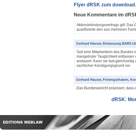
Yannik Pfister / Dario Galli / Markus 
Flyer dRSK zum download
ABV als einfache Gesellschaft (4A_60
Neue Kommentare im dRS
In seinem Urteil 4A_607/2024, 4A
Dezember 2025 hatte das Bundesgeri
Aktionärbindungsvertrags gilt. Das G
qualifizierte den aus mehreren Famil
Gerhard Hauser, Entlassung BABS (A
Soll eine Mitarbeiterin des Bundes 
mangelnder Tauglichkeit entlassen w
andauert. Kann sie fast gleichzeitig 
sachlicher Kündigungsgrund vor.
Gerhard Hauser, Ferienguthaben, Kon
Das Bundesgericht präzisiert, dass 
Eine Schätzung gemäss Art. 42 Abs. 
setzt voraus, dass sich ein genauer
dRSK: Mona
eine objektive Voraussetzung...
Gerhard Hauser, Entlassung eines Re
Probezeit (1C_593/2025)
Schon nach ein paar Anstellungstag
bei den anderen Kollegen im Büro s
Verwaltungsgerichtspräsidenten und