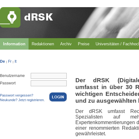
Information
Redaktionen
Archiv
Preise
Universitäten / Fachho
De
Fr
It
|
|
Benutzername
Der dRSK (Digital
Passwort
umfasst in über 30 
wichtigen Entscheid
Passwort vergessen?
und zu ausgewählten 
Neukunde? Jetzt registrieren.
Der dRSK umfasst Rech
Spezialisten auf m
Expertenkommentierungen du
einer renommierten Redakti
gewährleistet.