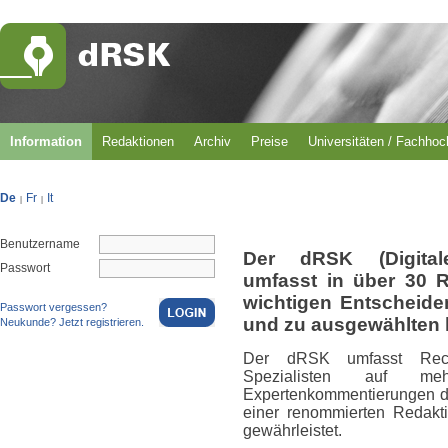
Information
Redaktionen
Archiv
Preise
Universitäten / Fachho
De
Fr
It
|
|
Benutzername
Der dRSK (Digital
Passwort
umfasst in über 30 
wichtigen Entscheid
Passwort vergessen?
und zu ausgewählten 
Neukunde? Jetzt registrieren.
Der dRSK umfasst Rech
Spezialisten auf m
Expertenkommentierungen du
einer renommierten Redakti
gewährleistet.