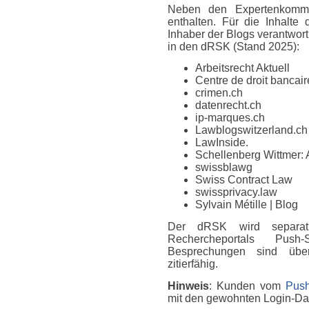
Neben den Expertenkomme
enthalten. Für die Inhalte
Inhaber der Blogs verantwort
in den dRSK (Stand 2025):
Arbeitsrecht Aktuell
Centre de droit bancaire
crimen.ch
datenrecht.ch
ip-marques.ch
Lawblogswitzerland.ch
LawInside.
Schellenberg Wittmer: 
swissblawg
Swiss Contract Law
swissprivacy.law
Sylvain Métille
| Blog
Der dRSK wird separat
Rechercheportals Push
Besprechungen sind über
zitierfähig.
Hinweis
: Kunden vom
Push
mit den gewohnten Login-D