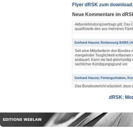
Yannik Pfister / Dario Galli / Markus 
Flyer dRSK zum download
ABV als einfache Gesellschaft (4A_60
Neue Kommentare im dRS
In seinem Urteil 4A_607/2024, 4A
Dezember 2025 hatte das Bundesgeri
Aktionärbindungsvertrags gilt. Das G
qualifizierte den aus mehreren Famil
Gerhard Hauser, Entlassung BABS (A
Soll eine Mitarbeiterin des Bundes 
mangelnder Tauglichkeit entlassen w
andauert. Kann sie fast gleichzeitig 
sachlicher Kündigungsgrund vor.
Gerhard Hauser, Ferienguthaben, Kon
Das Bundesgericht präzisiert, dass 
Eine Schätzung gemäss Art. 42 Abs. 
setzt voraus, dass sich ein genauer
dRSK: Mona
eine objektive Voraussetzung...
Gerhard Hauser, Entlassung eines Re
Probezeit (1C_593/2025)
Schon nach ein paar Anstellungstag
bei den anderen Kollegen im Büro s
Verwaltungsgerichtspräsidenten und