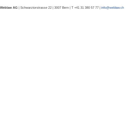
eine Besprechung notwendig wurde, 
Weblaw AG
| Schwarztorstrasse 22 | 3007 Bern | T +41 31 380 57 77 |
info@weblaw.ch
Argyrios Lygeros / Dario Galli / Ma
trotz Sanierungszuständigkeit des 
In seinem Urteil 4A_128/2025 vom 2
Grundstück, dessen Gebrauchstaugli
Regenwasserableitungssystems beei
Gewährleistungsrechts aufwies. Dies
Sergej Schenker, Kein Zustimmungserf
Unternehmensverkauf in der Nachlas
Gegenstand dieser Urteilsbesprechu
Nachlassstundungsrecht (BGer 5A_5
Im Zentrum steht die Frage, ob ein
Ermächtigungsentscheid des Nachlas
Pantaleo Bonatesta, Stromversorgun
Das Bundesgericht hatte sich bereit
zu befassen, ob aufgrund eines st
stromversorgungsrechtlich zulässig 
«energiebezogene» Abgaben stromve
Christophe André Herzig, Freiwilliger