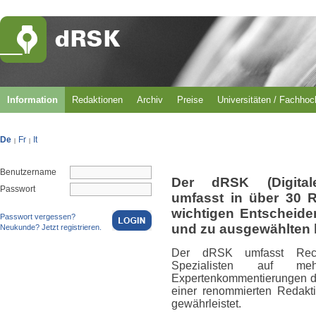
Information
Redaktionen
Archiv
Preise
Universitäten / Fachho
De
Fr
It
|
|
Benutzername
Der dRSK (Digital
Passwort
umfasst in über 30 
wichtigen Entscheid
Passwort vergessen?
und zu ausgewählten 
Neukunde? Jetzt registrieren.
Der dRSK umfasst Rech
Spezialisten auf m
Expertenkommentierungen du
einer renommierten Redakti
gewährleistet.