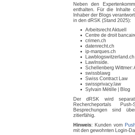
Neben den Expertenkomme
enthalten. Für die Inhalte
Inhaber der Blogs verantwort
in den dRSK (Stand 2025):
Arbeitsrecht Aktuell
Centre de droit bancaire
crimen.ch
datenrecht.ch
ip-marques.ch
Lawblogswitzerland.ch
LawInside.
Schellenberg Wittmer: 
swissblawg
Swiss Contract Law
swissprivacy.law
Sylvain Métille
| Blog
Der dRSK wird separat
Rechercheportals Push
Besprechungen sind über
zitierfähig.
Hinweis
: Kunden vom
Push
mit den gewohnten Login-D