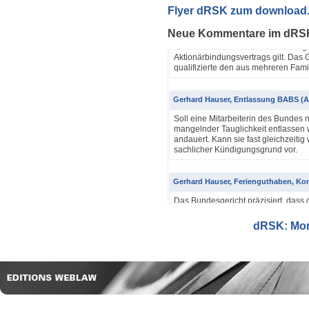
Yannik Pfister / Dario Galli / Markus 
Flyer dRSK zum download
ABV als einfache Gesellschaft (4A_60
Neue Kommentare im dRS
In seinem Urteil 4A_607/2024, 4A
Dezember 2025 hatte das Bundesgeri
Aktionärbindungsvertrags gilt. Das G
qualifizierte den aus mehreren Famil
Gerhard Hauser, Entlassung BABS (A
Soll eine Mitarbeiterin des Bundes 
mangelnder Tauglichkeit entlassen w
andauert. Kann sie fast gleichzeitig 
sachlicher Kündigungsgrund vor.
Gerhard Hauser, Ferienguthaben, Kon
Das Bundesgericht präzisiert, dass 
Eine Schätzung gemäss Art. 42 Abs. 
setzt voraus, dass sich ein genauer
dRSK: Mona
eine objektive Voraussetzung...
Gerhard Hauser, Entlassung eines Re
Probezeit (1C_593/2025)
Schon nach ein paar Anstellungstag
bei den anderen Kollegen im Büro s