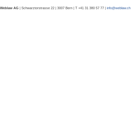
Verwaltungsgerichtspräsidenten und
eine Besprechung notwendig wurde, 
Weblaw AG
| Schwarztorstrasse 22 | 3007 Bern | T +41 31 380 57 77 |
info@weblaw.ch
Argyrios Lygeros / Dario Galli / Ma
trotz Sanierungszuständigkeit des 
In seinem Urteil 4A_128/2025 vom 2
Grundstück, dessen Gebrauchstaugli
Regenwasserableitungssystems beei
Gewährleistungsrechts aufwies. Dies
Sergej Schenker, Kein Zustimmungserf
Unternehmensverkauf in der Nachlas
Gegenstand dieser Urteilsbesprechu
Nachlassstundungsrecht (BGer 5A_5
Im Zentrum steht die Frage, ob ein
Ermächtigungsentscheid des Nachlas
Pantaleo Bonatesta, Stromversorgun
Das Bundesgericht hatte sich bereit
zu befassen, ob aufgrund eines st
stromversorgungsrechtlich zulässig 
«energiebezogene» Abgaben stromve