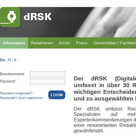
Information
Redaktionen
Archiv
Preise
Universitäten / Fachho
De
Fr
It
|
|
Benutzername
Der dRSK (Digital
Passwort
umfasst in über 30 
wichtigen Entscheid
Passwort vergessen?
und zu ausgewählten 
Neukunde? Jetzt registrieren.
Der dRSK umfasst Rech
Spezialisten auf m
Expertenkommentierungen du
einer renommierten Redakti
gewährleistet.