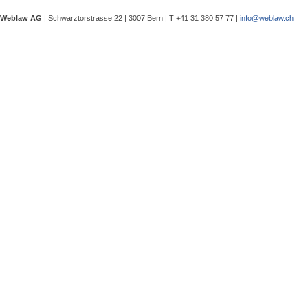
Verwaltungsgerichtspräsidenten und
eine Besprechung notwendig wurde, 
Weblaw AG
| Schwarztorstrasse 22 | 3007 Bern | T +41 31 380 57 77 |
info@weblaw.ch
Argyrios Lygeros / Dario Galli / Ma
trotz Sanierungszuständigkeit des 
In seinem Urteil 4A_128/2025 vom 2
Grundstück, dessen Gebrauchstaugli
Regenwasserableitungssystems beei
Gewährleistungsrechts aufwies. Dies
Sergej Schenker, Kein Zustimmungserf
Unternehmensverkauf in der Nachlas
Gegenstand dieser Urteilsbesprechu
Nachlassstundungsrecht (BGer 5A_5
Im Zentrum steht die Frage, ob ein
Ermächtigungsentscheid des Nachlas
Pantaleo Bonatesta, Stromversorgun
Das Bundesgericht hatte sich bereit
zu befassen, ob aufgrund eines st
stromversorgungsrechtlich zulässig 
«energiebezogene» Abgaben stromve