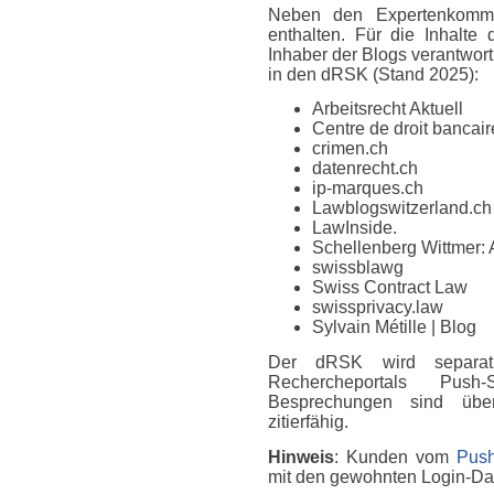
Neben den Expertenkomme
enthalten. Für die Inhalte
Inhaber der Blogs verantwort
in den dRSK (Stand 2025):
Arbeitsrecht Aktuell
Centre de droit bancaire
crimen.ch
datenrecht.ch
ip-marques.ch
Lawblogswitzerland.ch
LawInside.
Schellenberg Wittmer: 
swissblawg
Swiss Contract Law
swissprivacy.law
Sylvain Métille
| Blog
Der dRSK wird separat
Rechercheportals Push
Besprechungen sind über
zitierfähig.
Hinweis
: Kunden vom
Push
mit den gewohnten Login-D