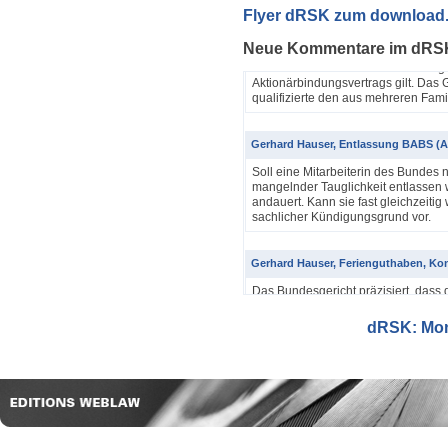
Yannik Pfister / Dario Galli / Markus 
Flyer dRSK zum download
ABV als einfache Gesellschaft (4A_60
Neue Kommentare im dRS
In seinem Urteil 4A_607/2024, 4A
Dezember 2025 hatte das Bundesgeri
Aktionärbindungsvertrags gilt. Das G
qualifizierte den aus mehreren Famil
Gerhard Hauser, Entlassung BABS (A
Soll eine Mitarbeiterin des Bundes 
mangelnder Tauglichkeit entlassen w
andauert. Kann sie fast gleichzeitig 
sachlicher Kündigungsgrund vor.
Gerhard Hauser, Ferienguthaben, Kon
Das Bundesgericht präzisiert, dass 
Eine Schätzung gemäss Art. 42 Abs. 
setzt voraus, dass sich ein genauer
dRSK: Mona
eine objektive Voraussetzung...
Gerhard Hauser, Entlassung eines Re
Probezeit (1C_593/2025)
Schon nach ein paar Anstellungstag
bei den anderen Kollegen im Büro s