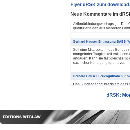
Yannik Pfister / Dario Galli / Markus 
Flyer dRSK zum download
ABV als einfache Gesellschaft (4A_60
Neue Kommentare im dRS
In seinem Urteil 4A_607/2024, 4A
Dezember 2025 hatte das Bundesgeri
Aktionärbindungsvertrags gilt. Das G
qualifizierte den aus mehreren Famil
Gerhard Hauser, Entlassung BABS (A
Soll eine Mitarbeiterin des Bundes 
mangelnder Tauglichkeit entlassen w
andauert. Kann sie fast gleichzeitig 
sachlicher Kündigungsgrund vor.
Gerhard Hauser, Ferienguthaben, Kon
Das Bundesgericht präzisiert, dass 
Eine Schätzung gemäss Art. 42 Abs. 
setzt voraus, dass sich ein genauer
dRSK: Mona
eine objektive Voraussetzung...
Gerhard Hauser, Entlassung eines Re
Probezeit (1C_593/2025)
Schon nach ein paar Anstellungstag
bei den anderen Kollegen im Büro s
Verwaltungsgerichtspräsidenten und