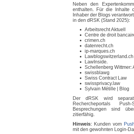
Neben den Expertenkomme
enthalten. Für die Inhalte
Inhaber der Blogs verantwort
in den dRSK (Stand 2025):
Arbeitsrecht Aktuell
Centre de droit bancaire
crimen.ch
datenrecht.ch
ip-marques.ch
Lawblogswitzerland.ch
LawInside.
Schellenberg Wittmer: 
swissblawg
Swiss Contract Law
swissprivacy.law
Sylvain Métille
| Blog
Der dRSK wird separat
Rechercheportals Push
Besprechungen sind über
zitierfähig.
Hinweis
: Kunden vom
Push
mit den gewohnten Login-D