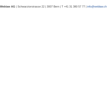
eine Besprechung notwendig wurde, 
Weblaw AG
| Schwarztorstrasse 22 | 3007 Bern | T +41 31 380 57 77 |
info@weblaw.ch
Argyrios Lygeros / Dario Galli / Ma
trotz Sanierungszuständigkeit des 
In seinem Urteil 4A_128/2025 vom 2
Grundstück, dessen Gebrauchstaugli
Regenwasserableitungssystems beei
Gewährleistungsrechts aufwies. Dies
Sergej Schenker, Kein Zustimmungserf
Unternehmensverkauf in der Nachlas
Gegenstand dieser Urteilsbesprechu
Nachlassstundungsrecht (BGer 5A_5
Im Zentrum steht die Frage, ob ein
Ermächtigungsentscheid des Nachlas
Pantaleo Bonatesta, Stromversorgun
Das Bundesgericht hatte sich bereit
zu befassen, ob aufgrund eines st
stromversorgungsrechtlich zulässig 
«energiebezogene» Abgaben stromve
Christophe André Herzig, Freiwilliger