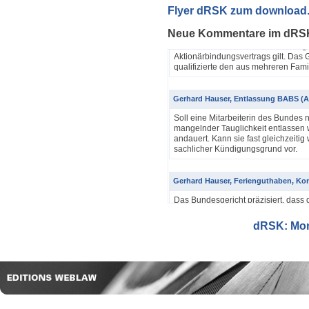
Yannik Pfister / Dario Galli / Markus 
Flyer dRSK zum download
ABV als einfache Gesellschaft (4A_60
Neue Kommentare im dRS
In seinem Urteil 4A_607/2024, 4A
Dezember 2025 hatte das Bundesgeri
Aktionärbindungsvertrags gilt. Das G
qualifizierte den aus mehreren Famil
Gerhard Hauser, Entlassung BABS (A
Soll eine Mitarbeiterin des Bundes 
mangelnder Tauglichkeit entlassen w
andauert. Kann sie fast gleichzeitig 
sachlicher Kündigungsgrund vor.
Gerhard Hauser, Ferienguthaben, Kon
Das Bundesgericht präzisiert, dass 
Eine Schätzung gemäss Art. 42 Abs. 
setzt voraus, dass sich ein genauer
dRSK: Mona
eine objektive Voraussetzung...
Gerhard Hauser, Entlassung eines Re
Probezeit (1C_593/2025)
Schon nach ein paar Anstellungstag
bei den anderen Kollegen im Büro s
Verwaltungsgerichtspräsidenten und