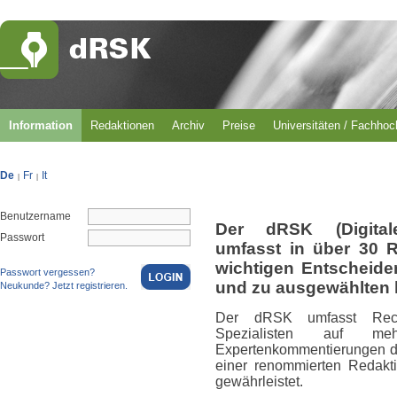
Information
Redaktionen
Archiv
Preise
Universitäten / Fachho
De
Fr
It
|
|
Benutzername
Der dRSK (Digital
Passwort
umfasst in über 30 
wichtigen Entscheid
Passwort vergessen?
und zu ausgewählten 
Neukunde? Jetzt registrieren.
Der dRSK umfasst Rech
Spezialisten auf m
Expertenkommentierungen du
einer renommierten Redakti
gewährleistet.