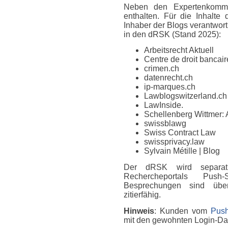
Neben den Expertenkomme
enthalten. Für die Inhalte
Inhaber der Blogs verantwort
in den dRSK (Stand 2025):
Arbeitsrecht Aktuell
Centre de droit bancaire
crimen.ch
datenrecht.ch
ip-marques.ch
Lawblogswitzerland.ch
LawInside.
Schellenberg Wittmer: 
swissblawg
Swiss Contract Law
swissprivacy.law
Sylvain Métille
| Blog
Der dRSK wird separat
Rechercheportals Push
Besprechungen sind über
zitierfähig.
Hinweis
: Kunden vom
Push
mit den gewohnten Login-D