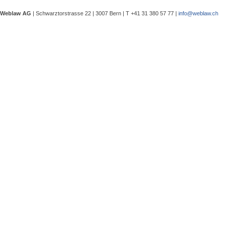
eine Besprechung notwendig wurde, 
Weblaw AG
| Schwarztorstrasse 22 | 3007 Bern | T +41 31 380 57 77 |
info@weblaw.ch
Argyrios Lygeros / Dario Galli / Ma
trotz Sanierungszuständigkeit des 
In seinem Urteil 4A_128/2025 vom 2
Grundstück, dessen Gebrauchstaugli
Regenwasserableitungssystems beei
Gewährleistungsrechts aufwies. Dies
Sergej Schenker, Kein Zustimmungserf
Unternehmensverkauf in der Nachlas
Gegenstand dieser Urteilsbesprechu
Nachlassstundungsrecht (BGer 5A_5
Im Zentrum steht die Frage, ob ein
Ermächtigungsentscheid des Nachlas
Pantaleo Bonatesta, Stromversorgun
Das Bundesgericht hatte sich bereit
zu befassen, ob aufgrund eines st
stromversorgungsrechtlich zulässig 
«energiebezogene» Abgaben stromve
Christophe André Herzig, Freiwilliger