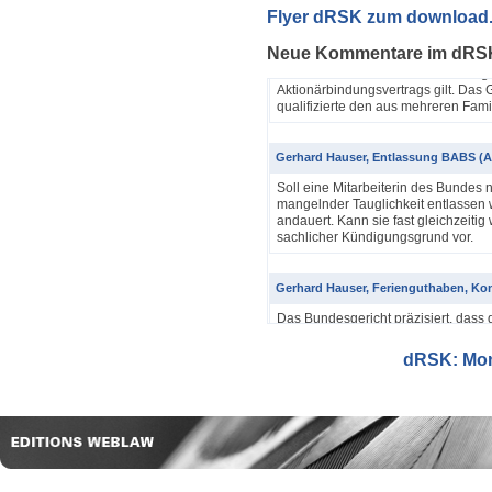
Yannik Pfister / Dario Galli / Markus 
Flyer dRSK zum download
ABV als einfache Gesellschaft (4A_60
Neue Kommentare im dRS
In seinem Urteil 4A_607/2024, 4A
Dezember 2025 hatte das Bundesgeri
Aktionärbindungsvertrags gilt. Das G
qualifizierte den aus mehreren Famil
Gerhard Hauser, Entlassung BABS (A
Soll eine Mitarbeiterin des Bundes 
mangelnder Tauglichkeit entlassen w
andauert. Kann sie fast gleichzeitig 
sachlicher Kündigungsgrund vor.
Gerhard Hauser, Ferienguthaben, Kon
Das Bundesgericht präzisiert, dass 
Eine Schätzung gemäss Art. 42 Abs. 
setzt voraus, dass sich ein genauer
dRSK: Mona
eine objektive Voraussetzung...
Gerhard Hauser, Entlassung eines Re
Probezeit (1C_593/2025)
Schon nach ein paar Anstellungstag
bei den anderen Kollegen im Büro s
Verwaltungsgerichtspräsidenten und