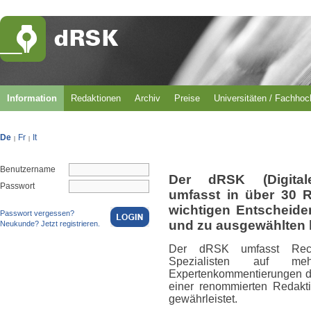
Information
Redaktionen
Archiv
Preise
Universitäten / Fachho
De
Fr
It
|
|
Benutzername
Der dRSK (Digital
Passwort
umfasst in über 30 
wichtigen Entscheid
Passwort vergessen?
und zu ausgewählten 
Neukunde? Jetzt registrieren.
Der dRSK umfasst Rech
Spezialisten auf m
Expertenkommentierungen du
einer renommierten Redakti
gewährleistet.