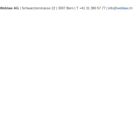
eine Besprechung notwendig wurde, 
Weblaw AG
| Schwarztorstrasse 22 | 3007 Bern | T +41 31 380 57 77 |
info@weblaw.ch
Argyrios Lygeros / Dario Galli / Ma
trotz Sanierungszuständigkeit des 
In seinem Urteil 4A_128/2025 vom 2
Grundstück, dessen Gebrauchstaugli
Regenwasserableitungssystems beei
Gewährleistungsrechts aufwies. Dies
Sergej Schenker, Kein Zustimmungserf
Unternehmensverkauf in der Nachlas
Gegenstand dieser Urteilsbesprechu
Nachlassstundungsrecht (BGer 5A_5
Im Zentrum steht die Frage, ob ein
Ermächtigungsentscheid des Nachlas
Pantaleo Bonatesta, Stromversorgun
Das Bundesgericht hatte sich bereit
zu befassen, ob aufgrund eines st
stromversorgungsrechtlich zulässig 
«energiebezogene» Abgaben stromve
Christophe André Herzig, Freiwilliger