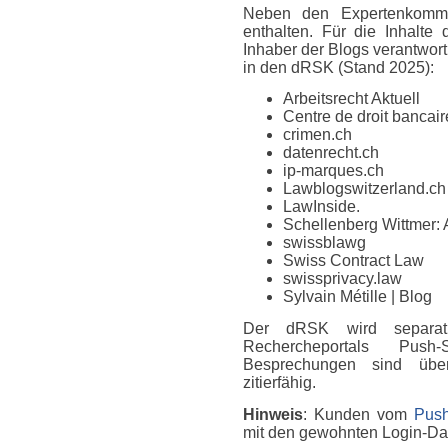
Neben den Expertenkomme
enthalten. Für die Inhalte
Inhaber der Blogs verantwort
in den dRSK (Stand 2025):
Arbeitsrecht Aktuell
Centre de droit bancaire
crimen.ch
datenrecht.ch
ip-marques.ch
Lawblogswitzerland.ch
LawInside.
Schellenberg Wittmer: 
swissblawg
Swiss Contract Law
swissprivacy.law
Sylvain Métille
| Blog
Der dRSK wird separat
Rechercheportals Push
Besprechungen sind über
zitierfähig.
Hinweis
: Kunden vom
Push
mit den gewohnten Login-D