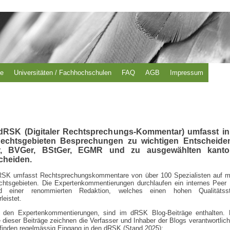
se
Universitäten / Fachhochschulen
FAQ
AGB
Impressum
dRSK (Digitaler Rechtsprechungs-Kommentar) umfasst in
echtsgebieten Besprechungen zu wichtigen Entscheide
, BVGer, BStGer, EGMR und zu ausgewählten kanto
cheiden.
RSK umfasst Rechtsprechungskommentare von über 100 Spezialisten auf m
chtsgebieten. Die Expertenkommentierungen durchlaufen ein internes Peer
d einer renommierten Redaktion, welches einen hohen Qualitätsst
leistet.
 den Expertenkommentierungen, sind im dRSK Blog-Beiträge enthalten. 
e dieser Beiträge zeichnen die Verfasser und Inhaber der Blogs verantwortlic
finden regelmässig Eingang in den dRSK (Stand 2025):