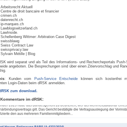
Arbeitsrecht Aktuell
Centre de droit bancaire et financier
crimen.ch
datenrecht.ch
ip-marques.ch
Lawblogswitzerland.ch
LawInside.
Schellenberg Wittmer: Arbitration Case Digest
swissblawg
Swiss Contract Law
swissprivacy.law
Sylvain Métille
| Blog
SK wird separat und als Teil des Informations- und Rechercheportals Push-
eide angeboten. Die Besprechungen sind über einen Zitiervorschlag und Rand
ähig.
eis
: Kunden vom
Push-Service Entscheide
können sich kostenfrei m
nten Login-Daten beim dRSK anmelden.
k Pfister / Dario Galli / Markus Vischer, Qualifikation einer Mehrheitsaktionärsgruppe 
 dRSK zum download.
ls einfache Gesellschaft (4A_607/2024)
 Kommentare im dRSK:
einem Urteil 4A_607/2024, 4A_613/2024, 4A_615/2024, 4A_617/2024 vom 30.
ber 2025 hatte das Bundesgericht zu beurteilen, wer als Mehrheitsaktionär eines
närbindungsvertrags gilt. Das Gericht bestätigte die Vertragsauslegung der Vorinst
fizierte den aus mehreren Familienmitgliedern...
rd Hauser, Entlassung BABS (A-4331/2024)