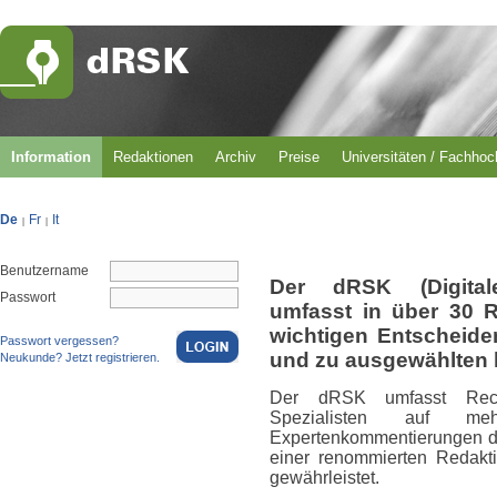
Information
Redaktionen
Archiv
Preise
Universitäten / Fachho
De
Fr
It
|
|
Benutzername
Der dRSK (Digital
Passwort
umfasst in über 30 
wichtigen Entscheid
Passwort vergessen?
und zu ausgewählten 
Neukunde? Jetzt registrieren.
Der dRSK umfasst Rech
Spezialisten auf m
Expertenkommentierungen du
einer renommierten Redakti
gewährleistet.