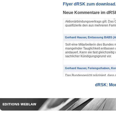
Yannik Pfister / Dario Galli / Markus 
Flyer dRSK zum download
ABV als einfache Gesellschaft (4A_60
Neue Kommentare im dRS
In seinem Urteil 4A_607/2024, 4A
Dezember 2025 hatte das Bundesgeri
Aktionärbindungsvertrags gilt. Das G
qualifizierte den aus mehreren Famil
Gerhard Hauser, Entlassung BABS (A
Soll eine Mitarbeiterin des Bundes 
mangelnder Tauglichkeit entlassen w
andauert. Kann sie fast gleichzeitig 
sachlicher Kündigungsgrund vor.
Gerhard Hauser, Ferienguthaben, Kon
Das Bundesgericht präzisiert, dass 
Eine Schätzung gemäss Art. 42 Abs. 
setzt voraus, dass sich ein genauer
dRSK: Mona
eine objektive Voraussetzung...
Gerhard Hauser, Entlassung eines Re
Probezeit (1C_593/2025)
Schon nach ein paar Anstellungstag
bei den anderen Kollegen im Büro s
Verwaltungsgerichtspräsidenten und