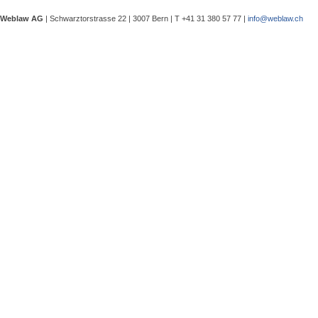
eine Besprechung notwendig wurde, 
Weblaw AG
| Schwarztorstrasse 22 | 3007 Bern | T +41 31 380 57 77 |
info@weblaw.ch
Argyrios Lygeros / Dario Galli / Ma
trotz Sanierungszuständigkeit des 
In seinem Urteil 4A_128/2025 vom 2
Grundstück, dessen Gebrauchstaugli
Regenwasserableitungssystems beei
Gewährleistungsrechts aufwies. Dies
Sergej Schenker, Kein Zustimmungserf
Unternehmensverkauf in der Nachlas
Gegenstand dieser Urteilsbesprechu
Nachlassstundungsrecht (BGer 5A_5
Im Zentrum steht die Frage, ob ein
Ermächtigungsentscheid des Nachlas
Pantaleo Bonatesta, Stromversorgun
Das Bundesgericht hatte sich bereit
zu befassen, ob aufgrund eines st
stromversorgungsrechtlich zulässig 
«energiebezogene» Abgaben stromve
Christophe André Herzig, Freiwilliger