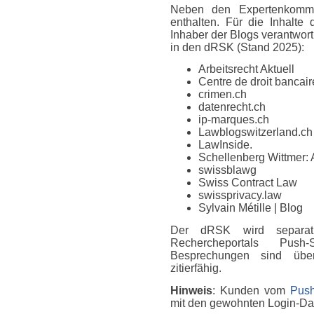
Neben den Expertenkomme
enthalten. Für die Inhalte
Inhaber der Blogs verantwort
in den dRSK (Stand 2025):
Arbeitsrecht Aktuell
Centre de droit bancaire
crimen.ch
datenrecht.ch
ip-marques.ch
Lawblogswitzerland.ch
LawInside.
Schellenberg Wittmer: 
swissblawg
Swiss Contract Law
swissprivacy.law
Sylvain Métille
| Blog
Der dRSK wird separat
Rechercheportals Push
Besprechungen sind über
zitierfähig.
Hinweis
: Kunden vom
Push
mit den gewohnten Login-D