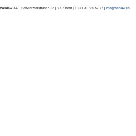
eine Besprechung notwendig wurde, 
Weblaw AG
| Schwarztorstrasse 22 | 3007 Bern | T +41 31 380 57 77 |
info@weblaw.ch
Argyrios Lygeros / Dario Galli / Ma
trotz Sanierungszuständigkeit des 
In seinem Urteil 4A_128/2025 vom 2
Grundstück, dessen Gebrauchstaugli
Regenwasserableitungssystems beei
Gewährleistungsrechts aufwies. Dies
Sergej Schenker, Kein Zustimmungserf
Unternehmensverkauf in der Nachlas
Gegenstand dieser Urteilsbesprechu
Nachlassstundungsrecht (BGer 5A_5
Im Zentrum steht die Frage, ob ein
Ermächtigungsentscheid des Nachlas
Pantaleo Bonatesta, Stromversorgun
Das Bundesgericht hatte sich bereit
zu befassen, ob aufgrund eines st
stromversorgungsrechtlich zulässig 
«energiebezogene» Abgaben stromve
Christophe André Herzig, Freiwilliger