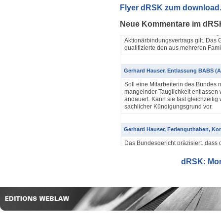
Yannik Pfister / Dario Galli / Markus 
Flyer dRSK zum download
ABV als einfache Gesellschaft (4A_60
Neue Kommentare im dRS
In seinem Urteil 4A_607/2024, 4A
Dezember 2025 hatte das Bundesgeri
Aktionärbindungsvertrags gilt. Das G
qualifizierte den aus mehreren Famil
Gerhard Hauser, Entlassung BABS (A
Soll eine Mitarbeiterin des Bundes 
mangelnder Tauglichkeit entlassen w
andauert. Kann sie fast gleichzeitig 
sachlicher Kündigungsgrund vor.
Gerhard Hauser, Ferienguthaben, Kon
Das Bundesgericht präzisiert, dass 
Eine Schätzung gemäss Art. 42 Abs. 
setzt voraus, dass sich ein genauer
dRSK: Mona
eine objektive Voraussetzung...
Gerhard Hauser, Entlassung eines Re
Probezeit (1C_593/2025)
Schon nach ein paar Anstellungstag
bei den anderen Kollegen im Büro s
Verwaltungsgerichtspräsidenten und