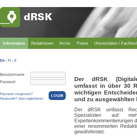
Information
Redaktionen
Archiv
Preise
Universitäten / Fachho
De
Fr
It
|
|
Benutzername
Der dRSK (Digital
Passwort
umfasst in über 30 
wichtigen Entscheid
Passwort vergessen?
und zu ausgewählten 
Neukunde? Jetzt registrieren.
Der dRSK umfasst Rech
Spezialisten auf m
Expertenkommentierungen du
einer renommierten Redakti
gewährleistet.