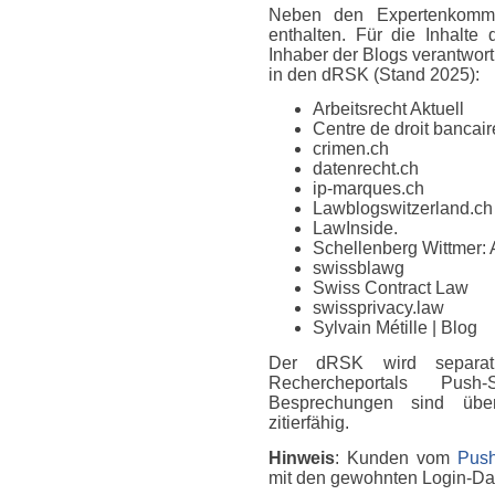
Neben den Expertenkomme
enthalten. Für die Inhalte
Inhaber der Blogs verantwort
in den dRSK (Stand 2025):
Arbeitsrecht Aktuell
Centre de droit bancaire
crimen.ch
datenrecht.ch
ip-marques.ch
Lawblogswitzerland.ch
LawInside.
Schellenberg Wittmer: 
swissblawg
Swiss Contract Law
swissprivacy.law
Sylvain Métille
| Blog
Der dRSK wird separat
Rechercheportals Push
Besprechungen sind über
zitierfähig.
Hinweis
: Kunden vom
Push
mit den gewohnten Login-D