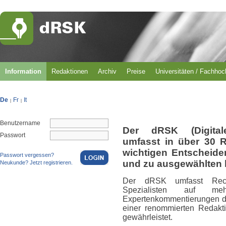
Information
Redaktionen
Archiv
Preise
Universitäten / Fachho
De
Fr
It
|
|
Benutzername
Der dRSK (Digital
Passwort
umfasst in über 30 
wichtigen Entscheid
Passwort vergessen?
und zu ausgewählten 
Neukunde? Jetzt registrieren.
Der dRSK umfasst Rech
Spezialisten auf m
Expertenkommentierungen du
einer renommierten Redakti
gewährleistet.