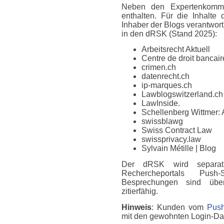
Neben den Expertenkomme
enthalten. Für die Inhalte
Inhaber der Blogs verantwort
in den dRSK (Stand 2025):
Arbeitsrecht Aktuell
Centre de droit bancaire
crimen.ch
datenrecht.ch
ip-marques.ch
Lawblogswitzerland.ch
LawInside.
Schellenberg Wittmer: 
swissblawg
Swiss Contract Law
swissprivacy.law
Sylvain Métille
| Blog
Der dRSK wird separat
Rechercheportals Push
Besprechungen sind über
zitierfähig.
Hinweis
: Kunden vom
Push
mit den gewohnten Login-D