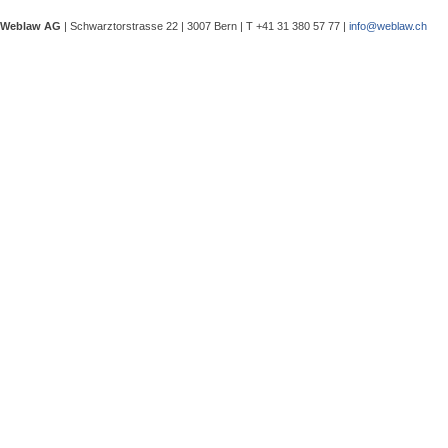
eine Besprechung notwendig wurde, 
Weblaw AG
| Schwarztorstrasse 22 | 3007 Bern | T +41 31 380 57 77 |
info@weblaw.ch
Argyrios Lygeros / Dario Galli / Ma
trotz Sanierungszuständigkeit des 
In seinem Urteil 4A_128/2025 vom 2
Grundstück, dessen Gebrauchstaugli
Regenwasserableitungssystems beei
Gewährleistungsrechts aufwies. Dies
Sergej Schenker, Kein Zustimmungserf
Unternehmensverkauf in der Nachlas
Gegenstand dieser Urteilsbesprechu
Nachlassstundungsrecht (BGer 5A_5
Im Zentrum steht die Frage, ob ein
Ermächtigungsentscheid des Nachlas
Pantaleo Bonatesta, Stromversorgun
Das Bundesgericht hatte sich bereit
zu befassen, ob aufgrund eines st
stromversorgungsrechtlich zulässig 
«energiebezogene» Abgaben stromve
Christophe André Herzig, Freiwilliger