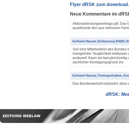
Yannik Pfister / Dario Galli / Markus 
Flyer dRSK zum download
ABV als einfache Gesellschaft (4A_60
Neue Kommentare im dRS
In seinem Urteil 4A_607/2024, 4A
Dezember 2025 hatte das Bundesgeri
Aktionärbindungsvertrags gilt. Das G
qualifizierte den aus mehreren Famil
Gerhard Hauser, Entlassung BABS (A
Soll eine Mitarbeiterin des Bundes 
mangelnder Tauglichkeit entlassen w
andauert. Kann sie fast gleichzeitig 
sachlicher Kündigungsgrund vor.
Gerhard Hauser, Ferienguthaben, Kon
Das Bundesgericht präzisiert, dass 
Eine Schätzung gemäss Art. 42 Abs. 
setzt voraus, dass sich ein genauer
dRSK: Mona
eine objektive Voraussetzung...
Gerhard Hauser, Entlassung eines Re
Probezeit (1C_593/2025)
Schon nach ein paar Anstellungstag
bei den anderen Kollegen im Büro s
Verwaltungsgerichtspräsidenten und