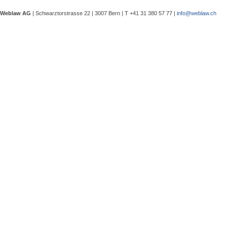
eine Besprechung notwendig wurde, 
Weblaw AG
| Schwarztorstrasse 22 | 3007 Bern | T +41 31 380 57 77 |
info@weblaw.ch
Argyrios Lygeros / Dario Galli / Ma
trotz Sanierungszuständigkeit des 
In seinem Urteil 4A_128/2025 vom 2
Grundstück, dessen Gebrauchstaugli
Regenwasserableitungssystems beei
Gewährleistungsrechts aufwies. Dies
Sergej Schenker, Kein Zustimmungserf
Unternehmensverkauf in der Nachlas
Gegenstand dieser Urteilsbesprechu
Nachlassstundungsrecht (BGer 5A_5
Im Zentrum steht die Frage, ob ein
Ermächtigungsentscheid des Nachlas
Pantaleo Bonatesta, Stromversorgun
Das Bundesgericht hatte sich bereit
zu befassen, ob aufgrund eines st
stromversorgungsrechtlich zulässig 
«energiebezogene» Abgaben stromve
Christophe André Herzig, Freiwilliger