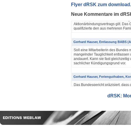
Yannik Pfister / Dario Galli / Markus 
Flyer dRSK zum download
ABV als einfache Gesellschaft (4A_60
Neue Kommentare im dRS
In seinem Urteil 4A_607/2024, 4A
Dezember 2025 hatte das Bundesgeri
Aktionärbindungsvertrags gilt. Das G
qualifizierte den aus mehreren Famil
Gerhard Hauser, Entlassung BABS (A
Soll eine Mitarbeiterin des Bundes 
mangelnder Tauglichkeit entlassen w
andauert. Kann sie fast gleichzeitig 
sachlicher Kündigungsgrund vor.
Gerhard Hauser, Ferienguthaben, Kon
Das Bundesgericht präzisiert, dass 
Eine Schätzung gemäss Art. 42 Abs. 
setzt voraus, dass sich ein genauer
dRSK: Mona
eine objektive Voraussetzung...
Gerhard Hauser, Entlassung eines Re
Probezeit (1C_593/2025)
Schon nach ein paar Anstellungstag
bei den anderen Kollegen im Büro s
Verwaltungsgerichtspräsidenten und