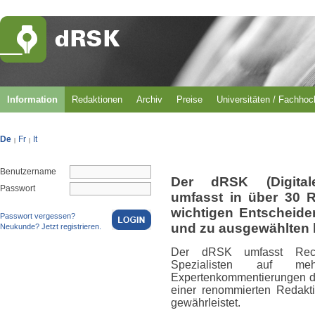
Information
Redaktionen
Archiv
Preise
Universitäten / Fachho
De
Fr
It
|
|
Benutzername
Der dRSK (Digital
Passwort
umfasst in über 30 
wichtigen Entscheid
Passwort vergessen?
und zu ausgewählten 
Neukunde? Jetzt registrieren.
Der dRSK umfasst Rech
Spezialisten auf m
Expertenkommentierungen du
einer renommierten Redakti
gewährleistet.