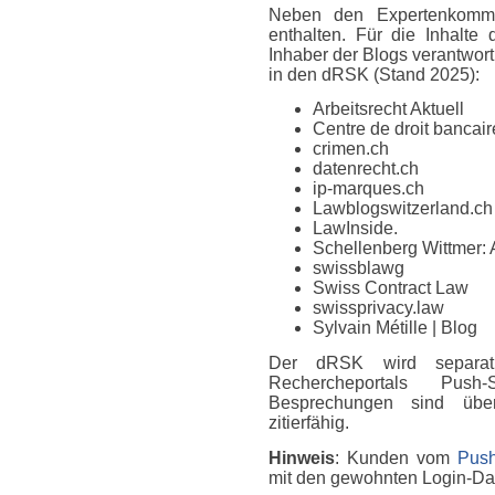
Neben den Expertenkomme
enthalten. Für die Inhalte
Inhaber der Blogs verantwort
in den dRSK (Stand 2025):
Arbeitsrecht Aktuell
Centre de droit bancaire
crimen.ch
datenrecht.ch
ip-marques.ch
Lawblogswitzerland.ch
LawInside.
Schellenberg Wittmer: 
swissblawg
Swiss Contract Law
swissprivacy.law
Sylvain Métille
| Blog
Der dRSK wird separat
Rechercheportals Push
Besprechungen sind über
zitierfähig.
Hinweis
: Kunden vom
Push
mit den gewohnten Login-D