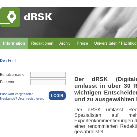
Information
Redaktionen
Archiv
Preise
Universitäten / Fachho
De
Fr
It
|
|
Benutzername
Der dRSK (Digital
Passwort
umfasst in über 30 
wichtigen Entscheid
Passwort vergessen?
und zu ausgewählten 
Neukunde? Jetzt registrieren.
Der dRSK umfasst Rech
Spezialisten auf m
Expertenkommentierungen du
einer renommierten Redakti
gewährleistet.