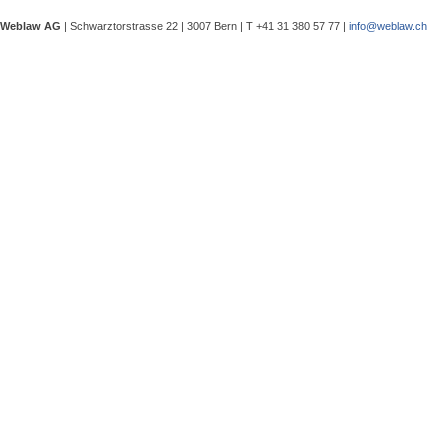
eine Besprechung notwendig wurde, 
Weblaw AG
| Schwarztorstrasse 22 | 3007 Bern | T +41 31 380 57 77 |
info@weblaw.ch
Argyrios Lygeros / Dario Galli / Ma
trotz Sanierungszuständigkeit des 
In seinem Urteil 4A_128/2025 vom 2
Grundstück, dessen Gebrauchstaugli
Regenwasserableitungssystems beei
Gewährleistungsrechts aufwies. Dies
Sergej Schenker, Kein Zustimmungserf
Unternehmensverkauf in der Nachlas
Gegenstand dieser Urteilsbesprechu
Nachlassstundungsrecht (BGer 5A_5
Im Zentrum steht die Frage, ob ein
Ermächtigungsentscheid des Nachlas
Pantaleo Bonatesta, Stromversorgun
Das Bundesgericht hatte sich bereit
zu befassen, ob aufgrund eines st
stromversorgungsrechtlich zulässig 
«energiebezogene» Abgaben stromve
Christophe André Herzig, Freiwilliger