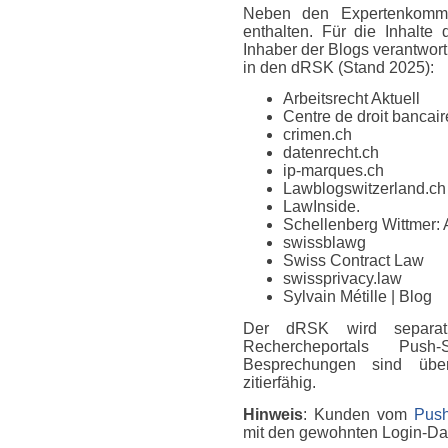
Neben den Expertenkomme
enthalten. Für die Inhalte
Inhaber der Blogs verantwort
in den dRSK (Stand 2025):
Arbeitsrecht Aktuell
Centre de droit bancaire
crimen.ch
datenrecht.ch
ip-marques.ch
Lawblogswitzerland.ch
LawInside.
Schellenberg Wittmer: 
swissblawg
Swiss Contract Law
swissprivacy.law
Sylvain Métille
| Blog
Der dRSK wird separat
Rechercheportals Push
Besprechungen sind über
zitierfähig.
Hinweis
: Kunden vom
Push
mit den gewohnten Login-D