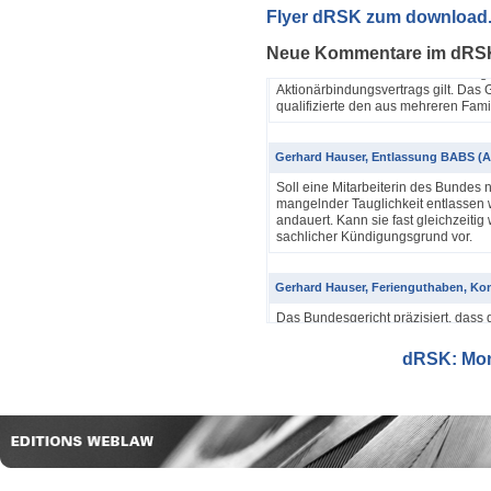
Yannik Pfister / Dario Galli / Markus 
Flyer dRSK zum download
ABV als einfache Gesellschaft (4A_60
Neue Kommentare im dRS
In seinem Urteil 4A_607/2024, 4A
Dezember 2025 hatte das Bundesgeri
Aktionärbindungsvertrags gilt. Das G
qualifizierte den aus mehreren Famil
Gerhard Hauser, Entlassung BABS (A
Soll eine Mitarbeiterin des Bundes 
mangelnder Tauglichkeit entlassen w
andauert. Kann sie fast gleichzeitig 
sachlicher Kündigungsgrund vor.
Gerhard Hauser, Ferienguthaben, Kon
Das Bundesgericht präzisiert, dass 
Eine Schätzung gemäss Art. 42 Abs. 
setzt voraus, dass sich ein genauer
dRSK: Mona
eine objektive Voraussetzung...
Gerhard Hauser, Entlassung eines Re
Probezeit (1C_593/2025)
Schon nach ein paar Anstellungstag
bei den anderen Kollegen im Büro s
Verwaltungsgerichtspräsidenten und