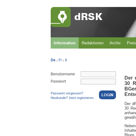
Information
Redaktionen
Archiv
Prei
De
Fr
It
|
|
Benutzername
Der 
Passwort
30 R
BGer
Passwort vergessen?
Ents
Neukunde? Jetzt registrieren.
Der d
30 Re
anhan
gewähr
Neben
Inhalt
Blogs 