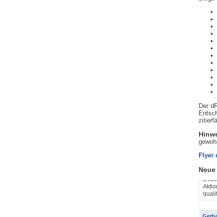
Der dR
Entsch
zitierf
Hinw
gewoh
Yanni
Flyer
ABV a
Neue
In s
Dezem
Aktio
quali
Gerha