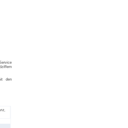
Service
ziffern
it den
eines
anz,