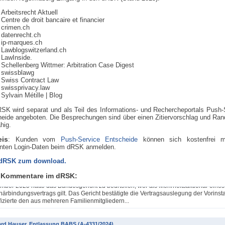
Arbeitsrecht Aktuell
Centre de droit bancaire et financier
crimen.ch
datenrecht.ch
ip-marques.ch
Lawblogswitzerland.ch
LawInside.
Schellenberg Wittmer: Arbitration Case Digest
swissblawg
Swiss Contract Law
swissprivacy.law
Sylvain Métille
| Blog
SK wird separat und als Teil des Informations- und Rechercheportals Push-
eide angeboten. Die Besprechungen sind über einen Zitiervorschlag und Rand
ähig.
eis
: Kunden vom
Push-Service Entscheide
können sich kostenfrei m
nten Login-Daten beim dRSK anmelden.
k Pfister / Dario Galli / Markus Vischer, Qualifikation einer Mehrheitsaktionärsgruppe 
 dRSK zum download.
ls einfache Gesellschaft (4A_607/2024)
 Kommentare im dRSK:
einem Urteil 4A_607/2024, 4A_613/2024, 4A_615/2024, 4A_617/2024 vom 30.
ber 2025 hatte das Bundesgericht zu beurteilen, wer als Mehrheitsaktionär eines
närbindungsvertrags gilt. Das Gericht bestätigte die Vertragsauslegung der Vorinst
fizierte den aus mehreren Familienmitgliedern...
rd Hauser, Entlassung BABS (A-4331/2024)