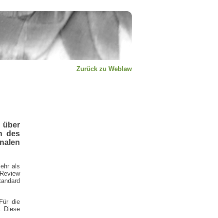
Zurück zu Weblaw
 über
n des
nalen
ehr als
 Review
andard
Für die
h. Diese