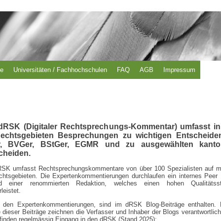
se
Universitäten / Fachhochschulen
FAQ
AGB
Impressum
dRSK (Digitaler Rechtsprechungs-Kommentar) umfasst in
echtsgebieten Besprechungen zu wichtigen Entscheide
, BVGer, BStGer, EGMR und zu ausgewählten kanto
cheiden.
RSK umfasst Rechtsprechungskommentare von über 100 Spezialisten auf m
chtsgebieten. Die Expertenkommentierungen durchlaufen ein internes Peer
d einer renommierten Redaktion, welches einen hohen Qualitätsst
leistet.
 den Expertenkommentierungen, sind im dRSK Blog-Beiträge enthalten. 
e dieser Beiträge zeichnen die Verfasser und Inhaber der Blogs verantwortlic
finden regelmässig Eingang in den dRSK (Stand 2025):