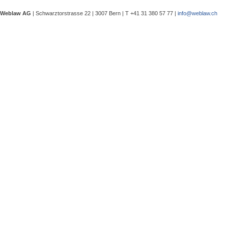
eine Besprechung notwendig wurde, 
Weblaw AG
| Schwarztorstrasse 22 | 3007 Bern | T +41 31 380 57 77 |
info@weblaw.ch
Argyrios Lygeros / Dario Galli / Ma
trotz Sanierungszuständigkeit des 
In seinem Urteil 4A_128/2025 vom 2
Grundstück, dessen Gebrauchstaugli
Regenwasserableitungssystems beei
Gewährleistungsrechts aufwies. Dies
Sergej Schenker, Kein Zustimmungserf
Unternehmensverkauf in der Nachlas
Gegenstand dieser Urteilsbesprechu
Nachlassstundungsrecht (BGer 5A_5
Im Zentrum steht die Frage, ob ein
Ermächtigungsentscheid des Nachlas
Pantaleo Bonatesta, Stromversorgun
Das Bundesgericht hatte sich bereit
zu befassen, ob aufgrund eines st
stromversorgungsrechtlich zulässig 
«energiebezogene» Abgaben stromve
Christophe André Herzig, Freiwilliger