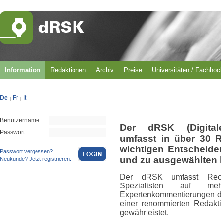
Information
Redaktionen
Archiv
Preise
Universitäten / Fachho
De
Fr
It
|
|
Benutzername
Der dRSK (Digital
Passwort
umfasst in über 30 
wichtigen Entscheid
Passwort vergessen?
und zu ausgewählten 
Neukunde? Jetzt registrieren.
Der dRSK umfasst Rech
Spezialisten auf m
Expertenkommentierungen du
einer renommierten Redakti
gewährleistet.