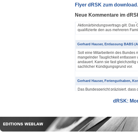
Yannik Pfister / Dario Galli / Markus 
Flyer dRSK zum download
ABV als einfache Gesellschaft (4A_60
Neue Kommentare im dRS
In seinem Urteil 4A_607/2024, 4A
Dezember 2025 hatte das Bundesgeri
Aktionärbindungsvertrags gilt. Das G
qualifizierte den aus mehreren Famil
Gerhard Hauser, Entlassung BABS (A
Soll eine Mitarbeiterin des Bundes 
mangelnder Tauglichkeit entlassen w
andauert. Kann sie fast gleichzeitig 
sachlicher Kündigungsgrund vor.
Gerhard Hauser, Ferienguthaben, Kon
Das Bundesgericht präzisiert, dass 
Eine Schätzung gemäss Art. 42 Abs. 
setzt voraus, dass sich ein genauer
dRSK: Mona
eine objektive Voraussetzung...
Gerhard Hauser, Entlassung eines Re
Probezeit (1C_593/2025)
Schon nach ein paar Anstellungstag
bei den anderen Kollegen im Büro s
Verwaltungsgerichtspräsidenten und