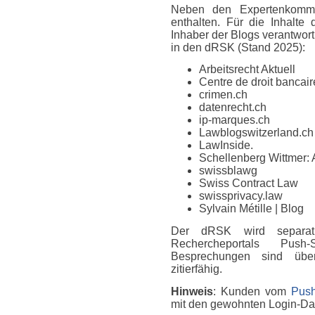
Neben den Expertenkomme
enthalten. Für die Inhalte
Inhaber der Blogs verantwort
in den dRSK (Stand 2025):
Arbeitsrecht Aktuell
Centre de droit bancaire
crimen.ch
datenrecht.ch
ip-marques.ch
Lawblogswitzerland.ch
LawInside.
Schellenberg Wittmer: 
swissblawg
Swiss Contract Law
swissprivacy.law
Sylvain Métille
| Blog
Der dRSK wird separat
Rechercheportals Push
Besprechungen sind über
zitierfähig.
Hinweis
: Kunden vom
Push
mit den gewohnten Login-D