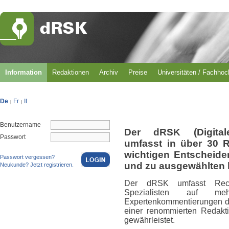
Information
Redaktionen
Archiv
Preise
Universitäten / Fachho
De
Fr
It
|
|
Benutzername
Der dRSK (Digital
Passwort
umfasst in über 30 
wichtigen Entscheid
Passwort vergessen?
und zu ausgewählten 
Neukunde? Jetzt registrieren.
Der dRSK umfasst Rech
Spezialisten auf m
Expertenkommentierungen du
einer renommierten Redakti
gewährleistet.