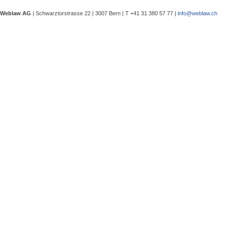
Gewährleistungsrechts aufwies. Dies
Weblaw AG
| Schwarztorstrasse 22 | 3007 Bern | T +41 31 380 57 77 |
info@weblaw.ch
Sergej Schenker, Kein Zustimmungserf
Unternehmensverkauf in der Nachlas
Gegenstand dieser Urteilsbesprechu
Nachlassstundungsrecht (BGer 5A_5
Im Zentrum steht die Frage, ob ein
Ermächtigungsentscheid des Nachlas
Pantaleo Bonatesta, Stromversorgun
Das Bundesgericht hatte sich bereit
zu befassen, ob aufgrund eines st
stromversorgungsrechtlich zulässig 
«energiebezogene» Abgaben stromve
Christophe André Herzig, Freiwilliger
(5A_1127/2025)
Im Urteil 5A_1127/2025 vom 20. Apri
in welchem es um die grundlegende
freiwilligen Klinikeintritt - der weg
angeordnete fürsorgerische...
Martina Bosshardt, Der Fristbeginn der