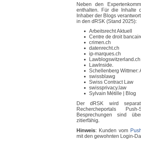
Neben den Expertenkomme
enthalten. Für die Inhalte
Inhaber der Blogs verantwort
in den dRSK (Stand 2025):
Arbeitsrecht Aktuell
Centre de droit bancaire
crimen.ch
datenrecht.ch
ip-marques.ch
Lawblogswitzerland.ch
LawInside.
Schellenberg Wittmer: 
swissblawg
Swiss Contract Law
swissprivacy.law
Sylvain Métille
| Blog
Der dRSK wird separat
Rechercheportals Push
Besprechungen sind über
zitierfähig.
Hinweis
: Kunden vom
Push
mit den gewohnten Login-D