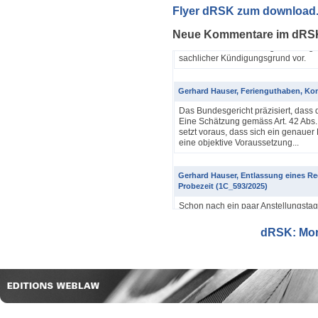
Gerhard Hauser, Entlassung BABS (A
Flyer dRSK zum download
Soll eine Mitarbeiterin des Bundes 
Neue Kommentare im dRS
mangelnder Tauglichkeit entlassen w
andauert. Kann sie fast gleichzeitig 
sachlicher Kündigungsgrund vor.
Gerhard Hauser, Ferienguthaben, Kon
Das Bundesgericht präzisiert, dass 
Eine Schätzung gemäss Art. 42 Abs. 
setzt voraus, dass sich ein genauer
eine objektive Voraussetzung...
Gerhard Hauser, Entlassung eines Re
Probezeit (1C_593/2025)
Schon nach ein paar Anstellungstag
bei den anderen Kollegen im Büro s
Verwaltungsgerichtspräsidenten und
dRSK: Mona
eine Besprechung notwendig wurde, 
Argyrios Lygeros / Dario Galli / Ma
trotz Sanierungszuständigkeit des 
In seinem Urteil 4A_128/2025 vom 2
Grundstück, dessen Gebrauchstaugli
Regenwasserableitungssystems beei