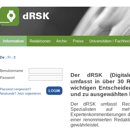
Information
Redaktionen
Archiv
Preise
Universitäten / Fachho
De
Fr
It
|
|
Benutzername
Der dRSK (Digital
Passwort
umfasst in über 30 
wichtigen Entscheid
Passwort vergessen?
und zu ausgewählten 
Neukunde? Jetzt registrieren.
Der dRSK umfasst Rech
Spezialisten auf m
Expertenkommentierungen du
einer renommierten Redakti
gewährleistet.