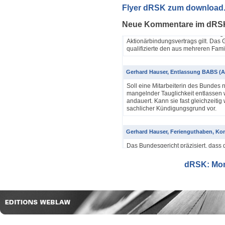
Yannik Pfister / Dario Galli / Markus 
Flyer dRSK zum download
ABV als einfache Gesellschaft (4A_60
Neue Kommentare im dRS
In seinem Urteil 4A_607/2024, 4A
Dezember 2025 hatte das Bundesgeri
Aktionärbindungsvertrags gilt. Das G
qualifizierte den aus mehreren Famil
Gerhard Hauser, Entlassung BABS (A
Soll eine Mitarbeiterin des Bundes 
mangelnder Tauglichkeit entlassen w
andauert. Kann sie fast gleichzeitig 
sachlicher Kündigungsgrund vor.
Gerhard Hauser, Ferienguthaben, Kon
Das Bundesgericht präzisiert, dass 
Eine Schätzung gemäss Art. 42 Abs. 
setzt voraus, dass sich ein genauer
dRSK: Mona
eine objektive Voraussetzung...
Gerhard Hauser, Entlassung eines Re
Probezeit (1C_593/2025)
Schon nach ein paar Anstellungstag
bei den anderen Kollegen im Büro s
Verwaltungsgerichtspräsidenten und