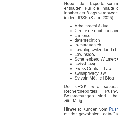
Neben den Expertenkomme
enthalten. Für die Inhalte
Inhaber der Blogs verantwort
in den dRSK (Stand 2025):
Arbeitsrecht Aktuell
Centre de droit bancaire
crimen.ch
datenrecht.ch
ip-marques.ch
Lawblogswitzerland.ch
LawInside.
Schellenberg Wittmer: 
swissblawg
Swiss Contract Law
swissprivacy.law
Sylvain Métille
| Blog
Der dRSK wird separat
Rechercheportals Push
Besprechungen sind über
zitierfähig.
Hinweis
: Kunden vom
Push
mit den gewohnten Login-D