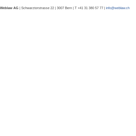
eine Besprechung notwendig wurde, 
Weblaw AG
| Schwarztorstrasse 22 | 3007 Bern | T +41 31 380 57 77 |
info@weblaw.ch
Argyrios Lygeros / Dario Galli / Ma
trotz Sanierungszuständigkeit des 
In seinem Urteil 4A_128/2025 vom 2
Grundstück, dessen Gebrauchstaugli
Regenwasserableitungssystems beei
Gewährleistungsrechts aufwies. Dies
Sergej Schenker, Kein Zustimmungserf
Unternehmensverkauf in der Nachlas
Gegenstand dieser Urteilsbesprechu
Nachlassstundungsrecht (BGer 5A_5
Im Zentrum steht die Frage, ob ein
Ermächtigungsentscheid des Nachlas
Pantaleo Bonatesta, Stromversorgun
Das Bundesgericht hatte sich bereit
zu befassen, ob aufgrund eines st
stromversorgungsrechtlich zulässig 
«energiebezogene» Abgaben stromve
Christophe André Herzig, Freiwilliger