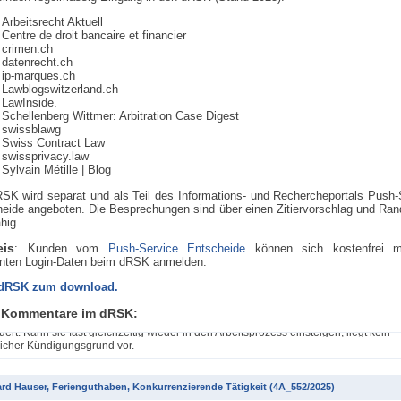
Arbeitsrecht Aktuell
Centre de droit bancaire et financier
crimen.ch
datenrecht.ch
ip-marques.ch
Lawblogswitzerland.ch
LawInside.
Schellenberg Wittmer: Arbitration Case Digest
swissblawg
Swiss Contract Law
swissprivacy.law
Sylvain Métille
| Blog
SK wird separat und als Teil des Informations- und Rechercheportals Push-
eide angeboten. Die Besprechungen sind über einen Zitiervorschlag und Rand
ähig.
eis
: Kunden vom
Push-Service Entscheide
können sich kostenfrei m
nten Login-Daten beim dRSK anmelden.
rd Hauser, Entlassung BABS (A-4331/2024)
 dRSK zum download.
eine Mitarbeiterin des Bundes nach einer zweijährigen Arbeitsunfähigkeit wegen
 Kommentare im dRSK:
lnder Tauglichkeit entlassen werden, ist dies nur möglich, wenn die Untauglichkei
ert. Kann sie fast gleichzeitig wieder in den Arbeitsprozess einsteigen, liegt kein
icher Kündigungsgrund vor.
rd Hauser, Ferienguthaben, Konkurrenzierende Tätigkeit (4A_552/2025)