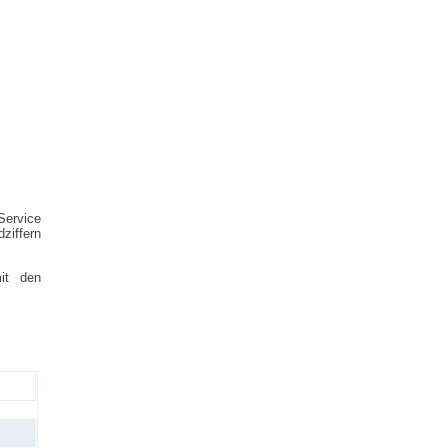
Service
ziffern
it den
t