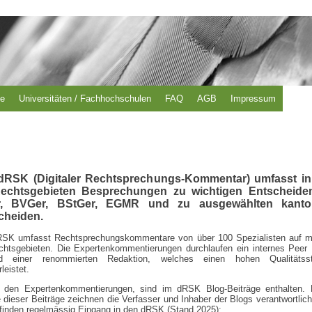
se
Universitäten / Fachhochschulen
FAQ
AGB
Impressum
dRSK (Digitaler Rechtsprechungs-Kommentar) umfasst in
echtsgebieten Besprechungen zu wichtigen Entscheide
, BVGer, BStGer, EGMR und zu ausgewählten kanto
cheiden.
RSK umfasst Rechtsprechungskommentare von über 100 Spezialisten auf m
chtsgebieten. Die Expertenkommentierungen durchlaufen ein internes Peer
d einer renommierten Redaktion, welches einen hohen Qualitätsst
leistet.
 den Expertenkommentierungen, sind im dRSK Blog-Beiträge enthalten. 
e dieser Beiträge zeichnen die Verfasser und Inhaber der Blogs verantwortlic
finden regelmässig Eingang in den dRSK (Stand 2025):