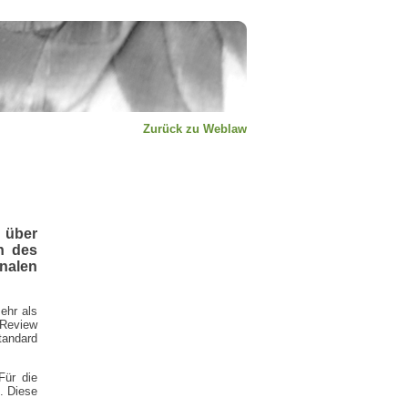
Zurück zu Weblaw
 über
n des
nalen
ehr als
 Review
andard
Für die
h. Diese