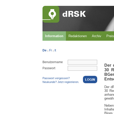
Information
Redaktionen
Archiv
Prei
De
Fr
It
|
|
Benutzername
Der 
Passwort
30 R
BGer
Passwort vergessen?
Ents
Neukunde? Jetzt registrieren.
Der d
30 Re
anhan
gewähr
Neben
Inhalt
Blogs 