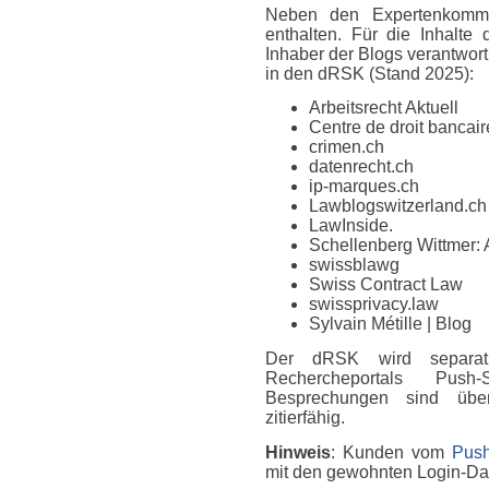
Neben den Expertenkomme
enthalten. Für die Inhalte
Inhaber der Blogs verantwort
in den dRSK (Stand 2025):
Arbeitsrecht Aktuell
Centre de droit bancaire
crimen.ch
datenrecht.ch
ip-marques.ch
Lawblogswitzerland.ch
LawInside.
Schellenberg Wittmer: 
swissblawg
Swiss Contract Law
swissprivacy.law
Sylvain Métille
| Blog
Der dRSK wird separat
Rechercheportals Push
Besprechungen sind über
zitierfähig.
Hinweis
: Kunden vom
Push
mit den gewohnten Login-D