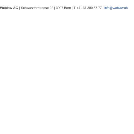
eine Besprechung notwendig wurde, 
Weblaw AG
| Schwarztorstrasse 22 | 3007 Bern | T +41 31 380 57 77 |
info@weblaw.ch
Argyrios Lygeros / Dario Galli / Ma
trotz Sanierungszuständigkeit des 
In seinem Urteil 4A_128/2025 vom 2
Grundstück, dessen Gebrauchstaugli
Regenwasserableitungssystems beei
Gewährleistungsrechts aufwies. Dies
Sergej Schenker, Kein Zustimmungserf
Unternehmensverkauf in der Nachlas
Gegenstand dieser Urteilsbesprechu
Nachlassstundungsrecht (BGer 5A_5
Im Zentrum steht die Frage, ob ein
Ermächtigungsentscheid des Nachlas
Pantaleo Bonatesta, Stromversorgun
Das Bundesgericht hatte sich bereit
zu befassen, ob aufgrund eines st
stromversorgungsrechtlich zulässig 
«energiebezogene» Abgaben stromve
Christophe André Herzig, Freiwilliger