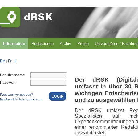
Information
Redaktionen
Archiv
Preise
Universitäten / Fachho
De
Fr
It
|
|
Benutzername
Der dRSK (Digital
Passwort
umfasst in über 30 
wichtigen Entscheid
Passwort vergessen?
und zu ausgewählten 
Neukunde? Jetzt registrieren.
Der dRSK umfasst Rech
Spezialisten auf m
Expertenkommentierungen du
einer renommierten Redakti
gewährleistet.