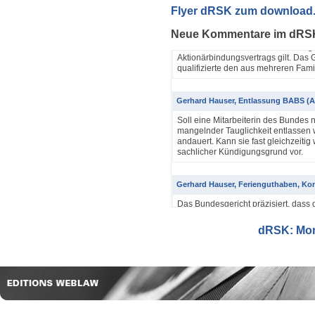
Yannik Pfister / Dario Galli / Markus 
Flyer dRSK zum download
ABV als einfache Gesellschaft (4A_60
Neue Kommentare im dRS
In seinem Urteil 4A_607/2024, 4A
Dezember 2025 hatte das Bundesgeri
Aktionärbindungsvertrags gilt. Das G
qualifizierte den aus mehreren Famil
Gerhard Hauser, Entlassung BABS (A
Soll eine Mitarbeiterin des Bundes 
mangelnder Tauglichkeit entlassen w
andauert. Kann sie fast gleichzeitig 
sachlicher Kündigungsgrund vor.
Gerhard Hauser, Ferienguthaben, Kon
Das Bundesgericht präzisiert, dass 
Eine Schätzung gemäss Art. 42 Abs. 
setzt voraus, dass sich ein genauer
dRSK: Mona
eine objektive Voraussetzung...
Gerhard Hauser, Entlassung eines Re
Probezeit (1C_593/2025)
Schon nach ein paar Anstellungstag
bei den anderen Kollegen im Büro s
Verwaltungsgerichtspräsidenten und