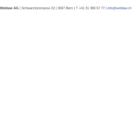
eine Besprechung notwendig wurde, 
Weblaw AG
| Schwarztorstrasse 22 | 3007 Bern | T +41 31 380 57 77 |
info@weblaw.ch
Argyrios Lygeros / Dario Galli / Ma
trotz Sanierungszuständigkeit des 
In seinem Urteil 4A_128/2025 vom 2
Grundstück, dessen Gebrauchstaugli
Regenwasserableitungssystems beei
Gewährleistungsrechts aufwies. Dies
Sergej Schenker, Kein Zustimmungserf
Unternehmensverkauf in der Nachlas
Gegenstand dieser Urteilsbesprechu
Nachlassstundungsrecht (BGer 5A_5
Im Zentrum steht die Frage, ob ein
Ermächtigungsentscheid des Nachlas
Pantaleo Bonatesta, Stromversorgun
Das Bundesgericht hatte sich bereit
zu befassen, ob aufgrund eines st
stromversorgungsrechtlich zulässig 
«energiebezogene» Abgaben stromve
Christophe André Herzig, Freiwilliger