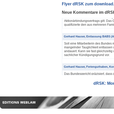
Yannik Pfister / Dario Galli / Markus 
Flyer dRSK zum download
ABV als einfache Gesellschaft (4A_60
Neue Kommentare im dRS
In seinem Urteil 4A_607/2024, 4A
Dezember 2025 hatte das Bundesgeri
Aktionärbindungsvertrags gilt. Das G
qualifizierte den aus mehreren Famil
Gerhard Hauser, Entlassung BABS (A
Soll eine Mitarbeiterin des Bundes 
mangelnder Tauglichkeit entlassen w
andauert. Kann sie fast gleichzeitig 
sachlicher Kündigungsgrund vor.
Gerhard Hauser, Ferienguthaben, Kon
Das Bundesgericht präzisiert, dass 
Eine Schätzung gemäss Art. 42 Abs. 
setzt voraus, dass sich ein genauer
dRSK: Mona
eine objektive Voraussetzung...
Gerhard Hauser, Entlassung eines Re
Probezeit (1C_593/2025)
Schon nach ein paar Anstellungstag
bei den anderen Kollegen im Büro s
Verwaltungsgerichtspräsidenten und