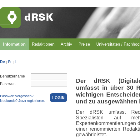
Information
Redaktionen
Archiv
Preise
Universitäten / Fachho
De
Fr
It
|
|
Benutzername
Der dRSK (Digital
Passwort
umfasst in über 30 
wichtigen Entscheid
Passwort vergessen?
und zu ausgewählten 
Neukunde? Jetzt registrieren.
Der dRSK umfasst Rech
Spezialisten auf m
Expertenkommentierungen du
einer renommierten Redakti
gewährleistet.