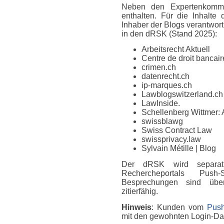
Neben den Expertenkomme
enthalten. Für die Inhalte
Inhaber der Blogs verantwort
in den dRSK (Stand 2025):
Arbeitsrecht Aktuell
Centre de droit bancaire
crimen.ch
datenrecht.ch
ip-marques.ch
Lawblogswitzerland.ch
LawInside.
Schellenberg Wittmer: 
swissblawg
Swiss Contract Law
swissprivacy.law
Sylvain Métille
| Blog
Der dRSK wird separat
Rechercheportals Push
Besprechungen sind über
zitierfähig.
Hinweis
: Kunden vom
Push
mit den gewohnten Login-D