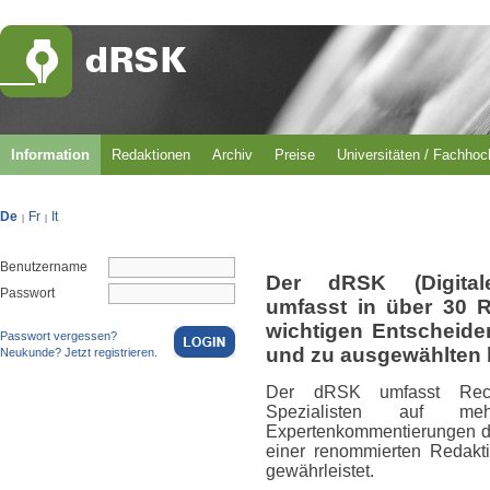
Information
Redaktionen
Archiv
Preise
Universitäten / Fachho
De
Fr
It
|
|
Benutzername
Der dRSK (Digital
Passwort
umfasst in über 30 
wichtigen Entscheid
Passwort vergessen?
und zu ausgewählten 
Neukunde? Jetzt registrieren.
Der dRSK umfasst Rech
Spezialisten auf m
Expertenkommentierungen du
einer renommierten Redakti
gewährleistet.