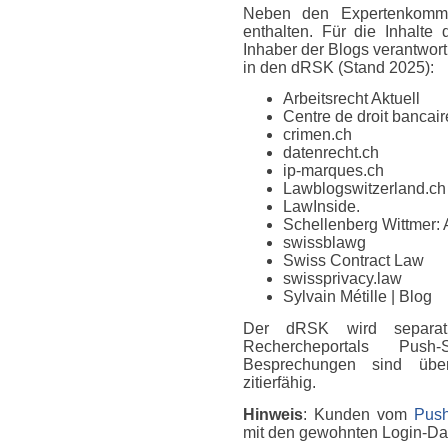
Neben den Expertenkomme
enthalten. Für die Inhalte
Inhaber der Blogs verantwort
in den dRSK (Stand 2025):
Arbeitsrecht Aktuell
Centre de droit bancaire
crimen.ch
datenrecht.ch
ip-marques.ch
Lawblogswitzerland.ch
LawInside.
Schellenberg Wittmer: 
swissblawg
Swiss Contract Law
swissprivacy.law
Sylvain Métille
| Blog
Der dRSK wird separat
Rechercheportals Push
Besprechungen sind über
zitierfähig.
Hinweis
: Kunden vom
Push
mit den gewohnten Login-D