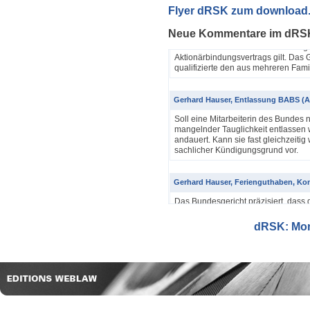
Yannik Pfister / Dario Galli / Markus 
Flyer dRSK zum download
ABV als einfache Gesellschaft (4A_60
Neue Kommentare im dRS
In seinem Urteil 4A_607/2024, 4A
Dezember 2025 hatte das Bundesgeri
Aktionärbindungsvertrags gilt. Das G
qualifizierte den aus mehreren Famil
Gerhard Hauser, Entlassung BABS (A
Soll eine Mitarbeiterin des Bundes 
mangelnder Tauglichkeit entlassen w
andauert. Kann sie fast gleichzeitig 
sachlicher Kündigungsgrund vor.
Gerhard Hauser, Ferienguthaben, Kon
Das Bundesgericht präzisiert, dass 
Eine Schätzung gemäss Art. 42 Abs. 
setzt voraus, dass sich ein genauer
dRSK: Mona
eine objektive Voraussetzung...
Gerhard Hauser, Entlassung eines Re
Probezeit (1C_593/2025)
Schon nach ein paar Anstellungstag
bei den anderen Kollegen im Büro s