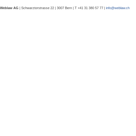
Verwaltungsgerichtspräsidenten und
eine Besprechung notwendig wurde, 
Weblaw AG
| Schwarztorstrasse 22 | 3007 Bern | T +41 31 380 57 77 |
info@weblaw.ch
Argyrios Lygeros / Dario Galli / Ma
trotz Sanierungszuständigkeit des 
In seinem Urteil 4A_128/2025 vom 2
Grundstück, dessen Gebrauchstaugli
Regenwasserableitungssystems beei
Gewährleistungsrechts aufwies. Dies
Sergej Schenker, Kein Zustimmungserf
Unternehmensverkauf in der Nachlas
Gegenstand dieser Urteilsbesprechu
Nachlassstundungsrecht (BGer 5A_5
Im Zentrum steht die Frage, ob ein
Ermächtigungsentscheid des Nachlas
Pantaleo Bonatesta, Stromversorgun
Das Bundesgericht hatte sich bereit
zu befassen, ob aufgrund eines st
stromversorgungsrechtlich zulässig 
«energiebezogene» Abgaben stromve